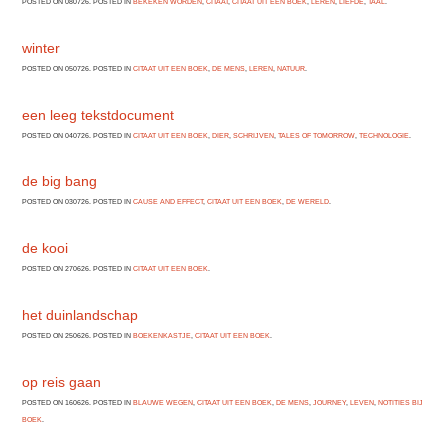
POSTED ON 080726. POSTED IN
BEKEKEN WORDEN
,
CITAAT
,
CITAAT UIT EEN BOEK
,
LEREN
,
LIEFDE
,
TAAL
.
winter
POSTED ON 050726. POSTED IN
CITAAT UIT EEN BOEK
,
DE MENS
,
LEREN
,
NATUUR
.
een leeg tekstdocument
POSTED ON 040726. POSTED IN
CITAAT UIT EEN BOEK
,
DIER
,
SCHRIJVEN
,
TALES OF TOMORROW
,
TECHNOLOGIE
.
de big bang
POSTED ON 030726. POSTED IN
CAUSE AND EFFECT
,
CITAAT UIT EEN BOEK
,
DE WERELD
.
de kooi
POSTED ON 270626. POSTED IN
CITAAT UIT EEN BOEK
.
het duinlandschap
POSTED ON 250626. POSTED IN
BOEKENKASTJE
,
CITAAT UIT EEN BOEK
.
op reis gaan
POSTED ON 160626. POSTED IN
BLAUWE WEGEN
,
CITAAT UIT EEN BOEK
,
DE MENS
,
JOURNEY
,
LEVEN
,
NOTITIES BIJ
BOEK
.