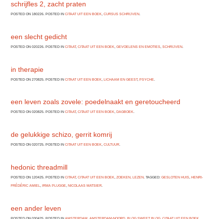
schrijfles 2, zacht praten
POSTED ON 180226. POSTED IN
CITAAT UIT EEN BOEK
,
CURSUS SCHRIJVEN
.
een slecht gedicht
POSTED ON 020226. POSTED IN
CITAAT
,
CITAAT UIT EEN BOEK
,
GEVOELENS EN EMOTIES
,
SCHRIJVEN
.
in therapie
POSTED ON 270825. POSTED IN
CITAAT UIT EEN BOEK
,
LICHAAM EN GEEST
,
PSYCHE
.
een leven zoals zovele: poedelnaakt en geretoucheerd
POSTED ON 020825. POSTED IN
CITAAT
,
CITAAT UIT EEN BOEK
,
DAGBOEK
.
de gelukkige schizo, gerrit komrij
POSTED ON 020725. POSTED IN
CITAAT UIT EEN BOEK
,
CULTUUR
.
hedonic threadmill
POSTED ON 120425. POSTED IN
CITAAT
,
CITAAT UIT EEN BOEK
,
ZOEKEN, LEZEN
. TAGGED:
GESLOTEN HUIS
,
HENRI-
FRÉDÉRIC AMIEL
,
IRMA PLUGGE
,
NICOLAAS MATSIER
.
een ander leven
POSTED ON 030425. POSTED IN
AMSTERDAM
,
AMSTERDAM-NOORD
,
BLOG SWEET BLOG
,
CITAAT UIT EEN BOEK
.