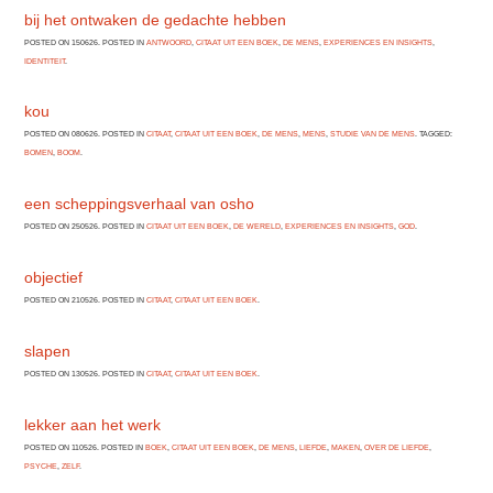
bij het ontwaken de gedachte hebben
POSTED ON 150626. POSTED IN
ANTWOORD
,
CITAAT UIT EEN BOEK
,
DE MENS
,
EXPERIENCES EN INSIGHTS
,
IDENTITEIT
.
kou
POSTED ON 080626. POSTED IN
CITAAT
,
CITAAT UIT EEN BOEK
,
DE MENS
,
MENS
,
STUDIE VAN DE MENS
. TAGGED:
BOMEN
,
BOOM
.
een scheppingsverhaal van osho
POSTED ON 250526. POSTED IN
CITAAT UIT EEN BOEK
,
DE WERELD
,
EXPERIENCES EN INSIGHTS
,
GOD
.
objectief
POSTED ON 210526. POSTED IN
CITAAT
,
CITAAT UIT EEN BOEK
.
slapen
POSTED ON 130526. POSTED IN
CITAAT
,
CITAAT UIT EEN BOEK
.
lekker aan het werk
POSTED ON 110526. POSTED IN
BOEK
,
CITAAT UIT EEN BOEK
,
DE MENS
,
LIEFDE
,
MAKEN
,
OVER DE LIEFDE
,
PSYCHE
,
ZELF
.