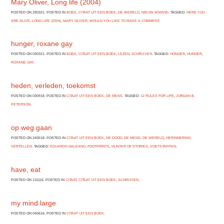
Mary Oliver, Long life (2004)
POSTED ON 290321. POSTED IN
BOEK
,
CITAAT UIT EEN BOEK
,
DE WERELD
,
NIEUW IEMAND
. TAGGED:
HERE YOU
ARE ALIVE
,
LONG LIFE (2004)
,
MARY OLIVER
,
WOULD YOU LIKE TO MAKE A COMMENT
.
hunger, roxane gay
POSTED ON 030321. POSTED IN
BOEK
,
CITAAT UIT EEN BOEK
,
LEZEN
,
SCHRIJVEN
. TAGGED:
HONGER
,
HUNGER
,
ROXANE GAY
.
heden, verleden, toekomst
POSTED ON 030918. POSTED IN
CITAAT UIT EEN BOEK
,
DE MENS
. TAGGED:
12 RULES FOR LIFE
,
JORDAN B.
PETERSON
.
op weg gaan
POSTED ON 240518. POSTED IN
CITAAT UIT EEN BOEK
,
DE DOOD
,
DE MENS
,
DE WERELD
,
HERINNERING
,
VERTELLEN
. TAGGED:
EDUARDO GALEANO
,
FOOTPRINTS
,
HUNTER OF STORIES
,
VOETSTAPPEN
.
have, eat
POSTED ON 131116. POSTED IN
CITAAT
,
CITAAT UIT EEN BOEK
,
SCHRIJVEN
.
my mind large
POSTED ON 040616. POSTED IN
CITAAT UIT EEN BOEK
.