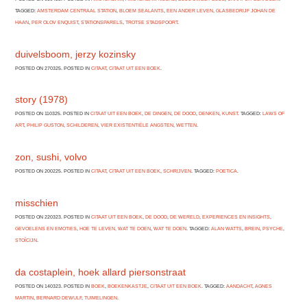
TAGGED:
AMSTERDAM CENTRAAL STATION
,
BLOEM SEALANTS
,
EEN ANDER LEVEN
,
GLASBEDRIJF JOHAN DE
HAAN
,
PER OLOV ENQUIST
,
STATIONSPARELS
,
TROTSE STADSPOORT
.
duivelsboom, jerzy kozinsky
POSTED ON 270325. POSTED IN
CITAAT
,
CITAAT UIT EEN BOEK
.
story (1978)
POSTED ON 110325. POSTED IN
CITAAT UIT EEN BOEK
,
DE DINGEN
,
DE DOOD
,
DENKEN
,
KUNST
. TAGGED:
LAWS OF
ART
,
PHILIP GUSTON
,
SCHILDEREN
,
VIER EXISTENTIËLE ANGSTEN
,
WETTEN
.
zon, sushi, volvo
POSTED ON 200225. POSTED IN
CITAAT
,
CITAAT UIT EEN BOEK
,
SCHRIJVEN
. TAGGED:
POETICA
.
misschien
POSTED ON 220323. POSTED IN
CITAAT UIT EEN BOEK
,
DE DOOD
,
DE WERELD
,
EXPERIENCES EN INSIGHTS
,
GEVOELENS EN EMOTIES
,
HOE TE LEVEN, WAT TE DOEN
,
WAT TE DOEN
. TAGGED:
ALAN WATTS
,
BREIN
,
PSYCHE
,
STOÏCIJN
.
da costaplein, hoek allard piersonstraat
POSTED ON 140323. POSTED IN
BOEK
,
BOEKENKASTJE
,
CITAAT UIT EEN BOEK
. TAGGED:
AANDACHT
,
AGNES
MARTIN
,
BERNARD DEWULF
,
TUIMELINGEN
.