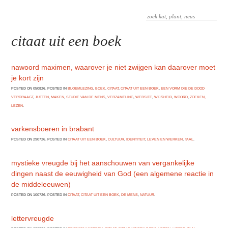
citaat uit een boek
nawoord maximen, waarover je niet zwijgen kan daarover moet
je kort zijn
POSTED ON 050826. POSTED IN
BLOEMLEZING
,
BOEK
,
CITAAT
,
CITAAT UIT EEN BOEK
,
EEN VORM DIE DE DOOD
VERDRAAGT
,
JUTTEN
,
MAKEN
,
STUDIE VAN DE MENS
,
VERZAMELING
,
WEBSITE
,
WIJSHEID
,
WOORD
,
ZOEKEN,
LEZEN
.
varkensboeren in brabant
POSTED ON 290726. POSTED IN
CITAAT UIT EEN BOEK
,
CULTUUR
,
IDENTITEIT
,
LEVEN EN WERKEN
,
TAAL
.
mystieke vreugde bij het aanschouwen van vergankelijke
dingen naast de eeuwigheid van God (een algemene reactie in
de middeleeuwen)
POSTED ON 100726. POSTED IN
CITAAT
,
CITAAT UIT EEN BOEK
,
DE MENS
,
NATUUR
.
lettervreugde