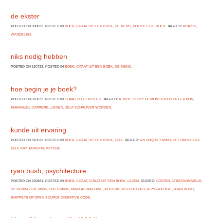
de ekster
POSTED ON 300822. POSTED IN
BOEK
,
CITAAT UIT EEN BOEK
,
DE MENS
,
NOTITIES BIJ BOEK
. TAGGED:
PRAXIS
,
WANDELEN
.
niks nodig hebben
POSTED ON 160722. POSTED IN
BOEK
,
CITAAT UIT EEN BOEK
,
DE MENS
.
hoe begin je je boek?
POSTED ON 070622. POSTED IN
CITAAT UIT EEN BOEK
. TAGGED:
A TRUE STORY OF MONSTROUS DECEPTION
,
EMMANUEL CARRERE
,
LIEGEN
,
ZELF SCHRIJVER WORDEN
.
kunde uit ervaring
POSTED ON 310522. POSTED IN
BOEK
,
CITAAT UIT EEN BOEK
,
ZELF
. TAGGED:
AN UNQUIET MIND
,
HET ONRUSTIGE
ZELF
,
KAY JAMISON
,
PSYCHE
.
ryan bush, psychitecture
POSTED ON 230821. POSTED IN
BOEK
,
CITAAT
,
CITAAT UIT EEN BOEK
,
LEZEN
. TAGGED:
CITATEN
,
CITATENOMNIBUS
,
DESIGNING THE MIND
,
FIXED MIND
,
MIND AS MACHINE
,
POSITIVE PSYCHOLOGY
,
PSYCHOLOGIE
,
RYAN BUSH
,
SNIPPETS OF OPEN SOURCE COGNITIVE CODE
.