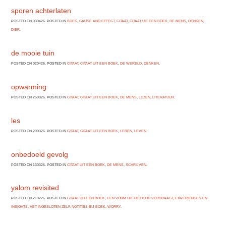
sporen achterlaten
POSTED ON 030426. POSTED IN
BOEK
,
CAUSE AND EFFECT
,
CITAAT
,
CITAAT UIT EEN BOEK
,
DE MENS
,
DENKEN
,
DIER
.
de mooie tuin
POSTED ON 020426. POSTED IN
CITAAT
,
CITAAT UIT EEN BOEK
,
DE WERELD
,
DENKEN
.
opwarming
POSTED ON 250326. POSTED IN
CITAAT
,
CITAAT UIT EEN BOEK
,
DE MENS
,
LEZEN
,
LITERATUUR
.
les
POSTED ON 200326. POSTED IN
CITAAT
,
CITAAT UIT EEN BOEK
,
LEREN
,
LEVEN
.
onbedoeld gevolg
POSTED ON 130326. POSTED IN
CITAAT UIT EEN BOEK
,
DE MENS
,
SCHRIJVEN
.
yalom revisited
POSTED ON 210226. POSTED IN
CITAAT UIT EEN BOEK
,
EEN VORM DIE DE DOOD VERDRAAGT
,
EXPERIENCES EN
INSIGHTS
,
HET INGESLOTEN ZELF
,
NOTITIES BIJ BOEK
,
WORRY
.