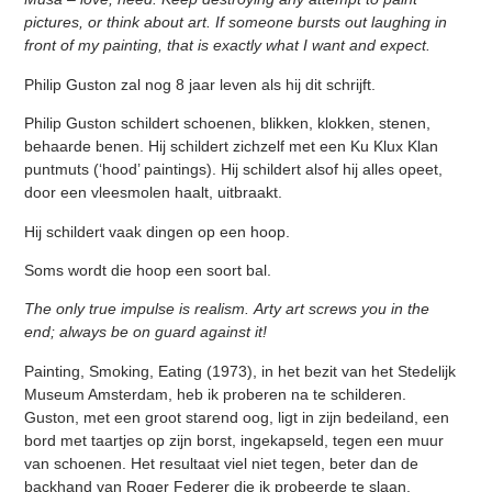
pictures, or think about art.
If someone bursts out laughing in
front of my painting, that is exactly what I want and expect.
Philip Guston zal nog 8 jaar leven als hij dit schrijft.
Philip Guston schildert schoenen, blikken, klokken, stenen,
behaarde benen. Hij schildert zichzelf met een Ku Klux Klan
puntmuts (‘hood’ paintings). Hij schildert alsof hij alles opeet,
door een vleesmolen haalt, uitbraakt.
Hij schildert vaak dingen op een hoop.
Soms wordt die hoop een soort bal.
The only true impulse is realism.
Arty art screws you in the
end; always be on guard against it!
Painting, Smoking, Eating (1973), in het bezit van het Stedelijk
Museum Amsterdam, heb ik proberen na te schilderen.
Guston, met een groot starend oog, ligt in zijn bedeiland, een
bord met taartjes op zijn borst, ingekapseld, tegen een muur
van schoenen. Het resultaat viel niet tegen, beter dan de
backhand van Roger Federer die ik probeerde te slaan.