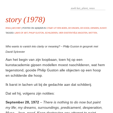
story (1978)
IRMA
|
ARCHIEF
|
POSTED ON 11|03|2025 IN
CITAAT UIT EEN BOEK
,
DE DINGEN
,
DE DOOD
,
DENKEN
,
KUNST
.
TAGGED:
LAWS OF ART
,
PHILIP GUSTON
,
SCHILDEREN
,
VIER EXISTENTIËLE ANGSTEN
,
WETTEN
.
Who wants to vanish into clarity or meaning?
– Philip Guston in gesprek met
David Sylvester
Aan het begin van zijn loopbaan, toen hij op een
kunstacademie gipsen modellen moest naschilderen, wat hem
tegenstond, gooide Philip Guston alle objecten op een hoop
en schilderde die hoop.
Ik barst in lachen uit bij de gedachte aan dat schilderij.
Dat wil hij, volgens zijn notities:
September 28, 1972
– There is nothing to do now but paint
my life; my dreams, surroundings, predicament, desperation,
Musa – love, need.
Keep destroying any attempt to paint