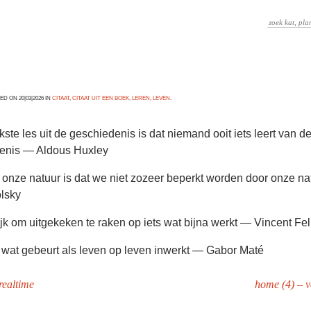
D ON 20|03|2026 IN
CITAAT
,
CITAAT UIT EEN BOEK
,
LEREN
,
LEVEN
.
kste les uit de geschiedenis is dat niemand ooit iets leert van de
enis — Aldous Huxley
 onze natuur is dat we niet zozeer beperkt worden door onze n
lsky
ijk om uitgekeken te raken op iets wat bijna werkt — Vincent Feli
 wat gebeurt als leven op leven inwerkt — Gabor Maté
realtime
home (4) – v