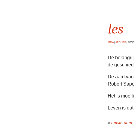
les
IRMA
|
ARCHIEF
|
POSTE
De belangrij
de geschied
De aard van
Robert Sapo
Het is moeil
Leven is dat
«
amsterdam 