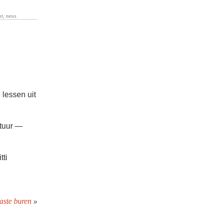
 lessen uit
atuur —
tti
aste buren
»