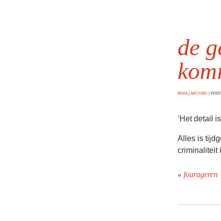
de g
komr
IRMA
|
ARCHIEF
|
POSTE
‘Het detail 
Alles is tijd
criminaliteit
«
fourageren