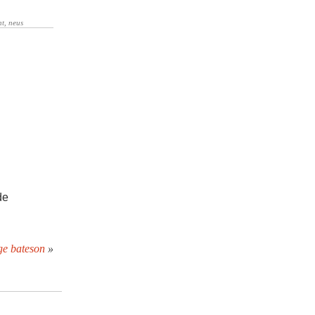
de
ge bateson
»