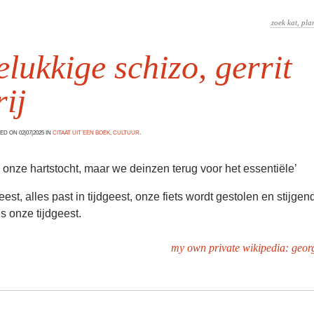
elukkige schizo, gerrit
ij
D ON 02|07|2025 IN
CITAAT UIT EEN BOEK
,
CULTUUR
.
is onze hartstocht, maar we deinzen terug voor het essentiële’
geest, alles past in tijdgeest, onze fiets wordt gestolen en stijgen
 is onze tijdgeest.
my own private wikipedia: geor