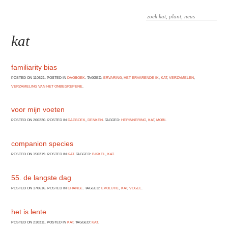
kat
familiarity bias
POSTED ON 110521. POSTED IN
DAGBOEK
. TAGGED:
ERVARING
,
HET ERVARENDE IK
,
KAT
,
VERZAMELEN
,
VERZAMELING VAN HET ONBEGREPENE
.
voor mijn voeten
POSTED ON 260220. POSTED IN
DAGBOEK
,
DENKEN
. TAGGED:
HERINNERING
,
KAT
,
MOBI
.
companion species
POSTED ON 150319. POSTED IN
KAT
. TAGGED:
BIKKEL
,
KAT
.
55. de langste dag
POSTED ON 170616. POSTED IN
CHANGE
. TAGGED:
EVOLUTIE
,
KAT
,
VOGEL
.
het is lente
POSTED ON 210311. POSTED IN
KAT
. TAGGED:
KAT
.