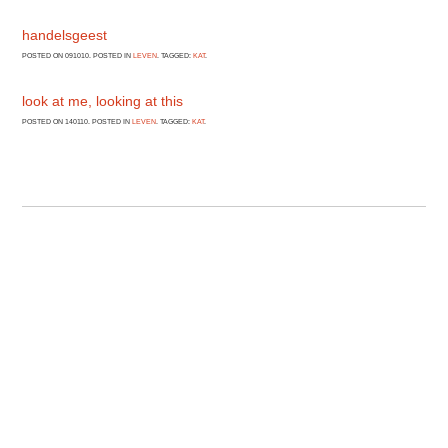
handelsgeest
POSTED ON 091010. POSTED IN
LEVEN
. TAGGED:
KAT
.
look at me, looking at this
POSTED ON 140110. POSTED IN
LEVEN
. TAGGED:
KAT
.