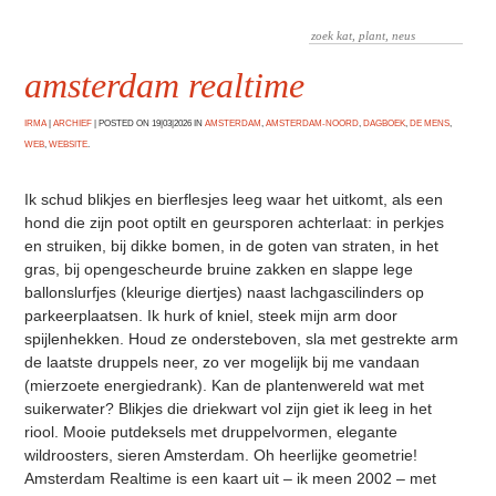
amsterdam realtime
IRMA
|
ARCHIEF
|
POSTED ON 19|03|2026 IN
AMSTERDAM
,
AMSTERDAM-NOORD
,
DAGBOEK
,
DE MENS
,
WEB
,
WEBSITE
.
Ik schud blikjes en bierflesjes leeg waar het uitkomt, als een
hond die zijn poot optilt en geursporen achterlaat: in perkjes
en struiken, bij dikke bomen, in de goten van straten, in het
gras, bij opengescheurde bruine zakken en slappe lege
ballonslurfjes (kleurige diertjes) naast lachgascilinders op
parkeerplaatsen. Ik hurk of kniel, steek mijn arm door
spijlenhekken. Houd ze ondersteboven, sla met gestrekte arm
de laatste druppels neer, zo ver mogelijk bij me vandaan
(mierzoete energiedrank). Kan de plantenwereld wat met
suikerwater? Blikjes die driekwart vol zijn giet ik leeg in het
riool. Mooie putdeksels met druppelvormen, elegante
wildroosters, sieren Amsterdam. Oh heerlijke geometrie!
Amsterdam Realtime is een kaart uit – ik meen 2002 – met