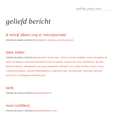
geliefd bericht
ik schrijf alleen nog in ‘microjournals’
POSTED ON 050825. POSTED IN
FOTOGRAFIE
,
GEDRAG
,
GELIEFD BERICHT
.
twee zielen
POSTED ON 080813. POSTED IN
BLOG SWEET BLOG
,
BOEK
,
CITAAT
,
CULTUUR
,
DAGBOEK
,
DANS
,
DE DINGEN
,
DE
MENS
,
DE WERELD
,
ELKE DAG EEN BERICHT
,
ENCYCLOPEDIE
,
ESSAY
,
EXPO
,
FILM
,
FOTOGRAFIE
,
GELIEFD
BERICHT
,
GOOGLE
,
HERINNERING
,
HOLLAND
,
INFORMATIE
,
INTERNET
,
KAT
,
KIJKEN
,
KRITIEK
,
KUNST
,
LEVEN
,
LITERATUUR
,
MORAAL
,
NATUUR
,
PERFORMANCE
,
SCHRIJVEN
,
TAAL
,
TECHNOLOGIE
,
TELEVISIE
,
THEATER
,
VERTELLEN
,
VERZAMELING
,
WETENSCHAP
.
skrik
POSTED ON 141209. POSTED IN
GELIEFD BERICHT
.
mooi schilderij
POSTED ON 161207. POSTED IN
GELIEFD BERICHT
,
TAAL
.