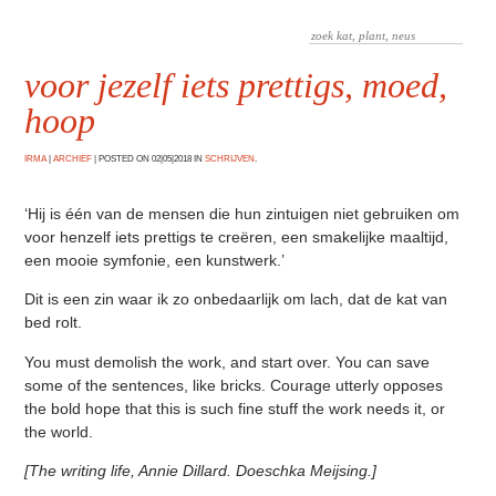
voor jezelf iets prettigs, moed,
hoop
IRMA
|
ARCHIEF
|
POSTED ON 02|05|2018 IN
SCHRIJVEN
.
‘Hij is één van de mensen die hun zintuigen niet gebruiken om
voor henzelf iets prettigs te creëren, een smakelijke maaltijd,
een mooie symfonie, een kunstwerk.’
Dit is een zin waar ik zo onbedaarlijk om lach, dat de kat van
bed rolt.
You must demolish the work, and start over. You can save
some of the sentences, like bricks. Courage utterly opposes
the bold hope that this is such fine stuff the work needs it, or
the world.
[The writing life, Annie Dillard. Doeschka Meijsing.]