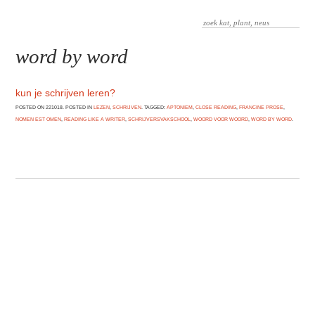
word by word
kun je schrijven leren?
POSTED ON 221018. POSTED IN
LEZEN
,
SCHRIJVEN
. TAGGED:
APTONIEM
,
CLOSE READING
,
FRANCINE PROSE
,
NOMEN EST OMEN
,
READING LIKE A WRITER
,
SCHRIJVERSVAKSCHOOL
,
WOORD VOOR WOORD
,
WORD BY WORD
.