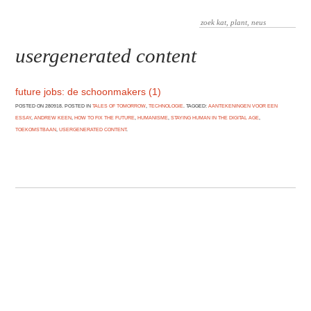
usergenerated content
future jobs: de schoonmakers (1)
POSTED ON 280918. POSTED IN
TALES OF TOMORROW
,
TECHNOLOGIE
. TAGGED:
AANTEKENINGEN VOOR EEN
ESSAY
,
ANDREW KEEN
,
HOW TO FIX THE FUTURE
,
HUMANISME
,
STAYING HUMAN IN THE DIGITAL AGE
,
TOEKOMSTBAAN
,
USERGENERATED CONTENT
.