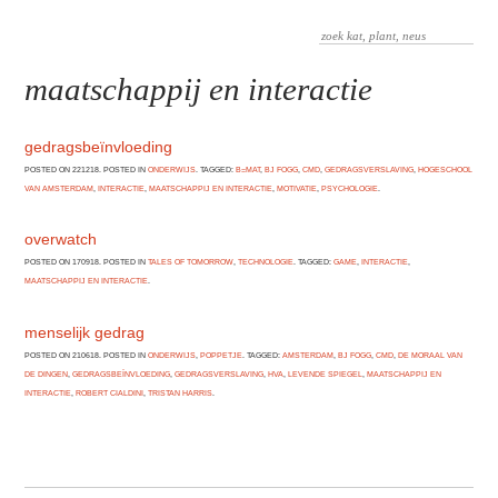
maatschappij en interactie
gedragsbeïnvloeding
POSTED ON 221218. POSTED IN
ONDERWIJS
. TAGGED:
B=MAT
,
BJ FOGG
,
CMD
,
GEDRAGSVERSLAVING
,
HOGESCHOOL
VAN AMSTERDAM
,
INTERACTIE
,
MAATSCHAPPIJ EN INTERACTIE
,
MOTIVATIE
,
PSYCHOLOGIE
.
overwatch
POSTED ON 170918. POSTED IN
TALES OF TOMORROW
,
TECHNOLOGIE
. TAGGED:
GAME
,
INTERACTIE
,
MAATSCHAPPIJ EN INTERACTIE
.
menselijk gedrag
POSTED ON 210618. POSTED IN
ONDERWIJS
,
POPPETJE
. TAGGED:
AMSTERDAM
,
BJ FOGG
,
CMD
,
DE MORAAL VAN
DE DINGEN
,
GEDRAGSBEÏNVLOEDING
,
GEDRAGSVERSLAVING
,
HVA
,
LEVENDE SPIEGEL
,
MAATSCHAPPIJ EN
INTERACTIE
,
ROBERT CIALDINI
,
TRISTAN HARRIS
.