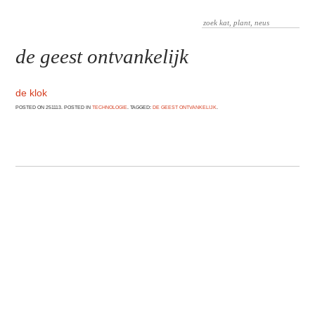
de geest ontvankelijk
de klok
POSTED ON 251113. POSTED IN
TECHNOLOGIE
. TAGGED:
DE GEEST ONTVANKELIJK
.