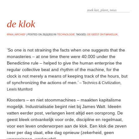
de klok
IRMA
|
ARCHIEF
|
POSTED ON 25|11|2013 IN
TECHNOLOGIE
. TAGGED:
DE GEEST ONTVANKELIJK
.
‘So one is not straining the facts when one suggests that the
monasteries – at one time there were 40.000 under the
Benedictine rule – helped to give the human enterprise the
regular collective beat and rhythm of the machine, for the
clock is not merely a means of keeping track of the hours, but
of synchronizing the actions of men.’
– Technics & Civilization,
Lewis Mumford
Kloosters – en niet stoommachines – maakten kapitalisme
mogelijk. Industrialisatie begint niet bij James Watt. Ideeën
vatten eerder post, verlangen kent altijd een oorsprong. De
geest bleek ontvankelijk voor orde, discipline en regelmaat,
voor een leven onderworpen aan de klok. Een klok die zeven
keer per dag slaat, elke dag opnieuw (zekerheid, geen