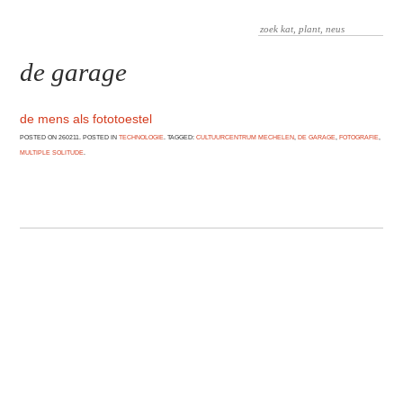
de garage
de mens als fototoestel
POSTED ON 260211. POSTED IN
TECHNOLOGIE
. TAGGED:
CULTUURCENTRUM MECHELEN
,
DE GARAGE
,
FOTOGRAFIE
,
MULTIPLE SOLITUDE
.