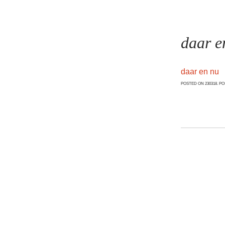
daar e
daar en nu
POSTED ON 230318. P