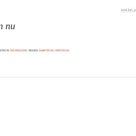
n nu
OSTED IN
TECHNOLOGIE
. TAGGED:
DAAR EN NU
,
HIER EN NU
.