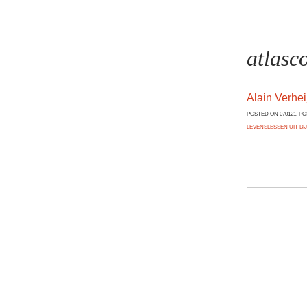
atlasc
Alain Verhei
POSTED ON 070121. P
LEVENSLESSEN UIT B