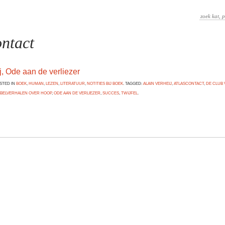
ontact
j, Ode aan de verliezer
OSTED IN
BOEK
,
HUMAN
,
LEZEN
,
LITERATUUR
,
NOTITIES BIJ BOEK
. TAGGED:
ALAIN VERHEIJ
,
ATLASCONTACT
,
DE CLUB 
IJBELVERHALEN OVER HOOP
,
ODE AAN DE VERLIEZER
,
SUCCES
,
TWIJFEL
.