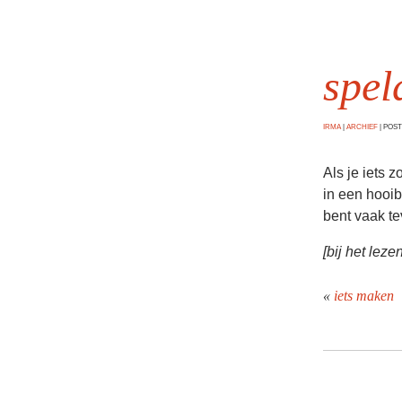
spel
IRMA
|
ARCHIEF
|
POSTE
Als je iets 
in een hooib
bent vaak te
[bij het leze
«
iets maken