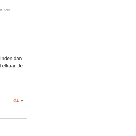
 vinden dan
 elkaar. Je
a.i.
»