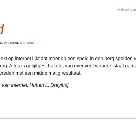
d
D ON 14|02|2019 IN
INTERNET
.
zoekt op internet lijkt dat meer op een speld in een berg spelden
erg. Alles is gelijkgeschakeld, van evenveel waarde, staat naast
vreden met een middelmatig resultaat.
n van Internet, Hubert L. Dreyfus]