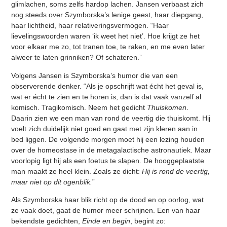
glimlachen, soms zelfs hardop lachen. Jansen verbaast zich
nog steeds over Szymborska’s lenige geest, haar diepgang,
haar lichtheid, haar relativeringsvermogen. “Haar
lievelingswoorden waren ‘ik weet het niet’. Hoe krijgt ze het
voor elkaar me zo, tot tranen toe, te raken, en me even later
alweer te laten grinniken? Of schateren.”
Volgens Jansen is Szymborska’s humor die van een
observerende denker. “Als je opschrijft wat écht het geval is,
wat er écht te zien en te horen is, dan is dat vaak vanzelf al
komisch. Tragikomisch. Neem het gedicht
Thuiskomen
.
Daarin zien we een man van rond de veertig die thuiskomt. Hij
voelt zich duidelijk niet goed en gaat met zijn kleren aan in
bed liggen. De volgende morgen moet hij een lezing houden
over de homeostase in de metagalactische astronautiek. Maar
voorlopig ligt hij als een foetus te slapen. De hooggeplaatste
man maakt ze heel klein. Zoals ze dicht:
Hij is rond de veertig,
maar niet op dit ogenblik.
”
Als Szymborska haar blik richt op de dood en op oorlog, wat
ze vaak doet, gaat de humor meer schrijnen. Een van haar
bekendste gedichten,
Einde en begin
, begint zo: