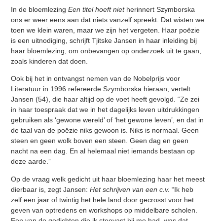
In de bloemlezing
Een titel hoeft niet
herinnert Szymborska
ons er weer eens aan dat niets vanzelf spreekt. Dat wisten we
toen we klein waren, maar we zijn het vergeten. Haar poëzie
is een uitnodiging, schrijft Tjitske Jansen in haar inleiding bij
haar bloemlezing, om onbevangen op onderzoek uit te gaan,
zoals kinderen dat doen.
Ook bij het in ontvangst nemen van de Nobelprijs voor
Literatuur in 1996 refereerde Szymborska hieraan, vertelt
Jansen (54), die haar altijd op de voet heeft gevolgd. “Ze zei
in haar toespraak dat we in het dagelijks leven uitdrukkingen
gebruiken als ‘gewone wereld’ of ‘het gewone leven’, en dat in
de taal van de poëzie niks gewoon is. Niks is normaal. Geen
steen en geen wolk boven een steen. Geen dag en geen
nacht na een dag. En al helemaal niet iemands bestaan op
deze aarde.”
Op de vraag welk gedicht uit haar bloemlezing haar het meest
dierbaar is, zegt Jansen:
Het schrijven van een c.v.
“Ik heb
zelf een jaar of twintig het hele land door gecrosst voor het
geven van optredens en workshops op middelbare scholen.
Een van de gedichten die ik steevast bij me had, was dat