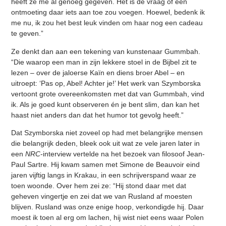
heeft ze me al genoeg gegeven. Het is de vraag of een
ontmoeting daar iets aan toe zou voegen. Hoewel, bedenk ik
me nu, ik zou het best leuk vinden om haar nog een cadeau
te geven.”
Ze denkt dan aan een tekening van kunstenaar Gummbah.
“Die waarop een man in zijn lekkere stoel in de Bijbel zit te
lezen – over de jaloerse Kaïn en diens broer Abel – en
uitroept: ‘Pas op, Abel! Achter je!’ Het werk van Szymborska
vertoont grote overeenkomsten met dat van Gummbah, vind
ik. Als je goed kunt observeren én je bent slim, dan kan het
haast niet anders dan dat het humor tot gevolg heeft.”
Dat Szymborska niet zoveel op had met belangrijke mensen
die belangrijk deden, bleek ook uit wat ze vele jaren later in
een
NRC
-interview vertelde na het bezoek van filosoof Jean-
Paul Sartre. Hij kwam samen met Simone de Beauvoir eind
jaren vijftig langs in Krakau, in een schrijverspand waar ze
toen woonde. Over hem zei ze: “Hij stond daar met dat
geheven vingertje en zei dat we van Rusland af moesten
blijven. Rusland was onze enige hoop, verkondigde hij. Daar
moest ik toen al erg om lachen, hij wist niet eens waar Polen