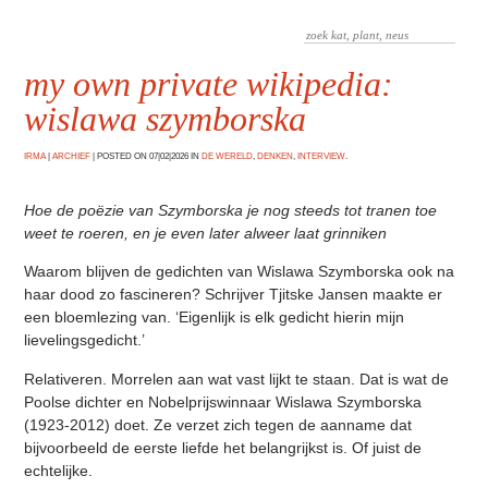
my own private wikipedia:
wislawa szymborska
IRMA
|
ARCHIEF
|
POSTED ON 07|02|2026 IN
DE WERELD
,
DENKEN
,
INTERVIEW
.
Hoe de poëzie van Szymborska je nog steeds tot tranen toe
weet te roeren, en je even later alweer laat grinniken
Waarom blijven de gedichten van Wislawa Szymborska ook na
haar dood zo fascineren? Schrijver Tjitske Jansen maakte er
een bloemlezing van. ‘Eigenlijk is elk gedicht hierin mijn
lievelingsgedicht.’
Relativeren. Morrelen aan wat vast lijkt te staan. Dat is wat de
Poolse dichter en Nobelprijswinnaar Wislawa Szymborska
(1923-2012) doet. Ze verzet zich tegen de aanname dat
bijvoorbeeld de eerste liefde het belangrijkst is. Of juist de
echtelijke.