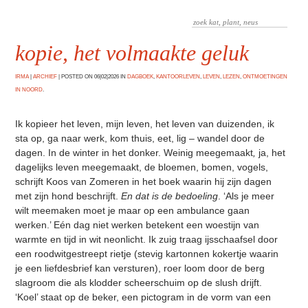
kopie, het volmaakte geluk
IRMA
|
ARCHIEF
|
POSTED ON 06|02|2026 IN
DAGBOEK
,
KANTOORLEVEN
,
LEVEN
,
LEZEN
,
ONTMOETINGEN
IN NOORD
.
Ik kopieer het leven, mijn leven, het leven van duizenden, ik
sta op, ga naar werk, kom thuis, eet, lig – wandel door de
dagen. In de winter in het donker. Weinig meegemaakt
,
ja, het
dagelijks leven meegemaakt, de bloemen, bomen, vogels,
schrijft Koos van Zomeren in het boek waarin hij zijn dagen
met zijn hond beschrijft.
En dat is de bedoeling
. ‘Als je meer
wilt meemaken moet je maar op een ambulance gaan
werken.’ Eén dag niet werken betekent een woestijn van
warmte en tijd in wit neonlicht. Ik zuig traag ijsschaafsel door
een roodwitgestreept rietje (stevig kartonnen kokertje waarin
je een liefdesbrief kan versturen), roer loom door de berg
slagroom die als klodder scheerschuim op de slush drijft.
‘Koel’ staat op de beker, een pictogram in de vorm van een