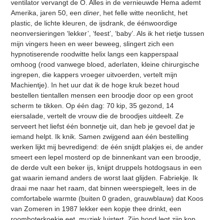
ventilator vervangt de O. Alles in de vernieuwde Hema ademt
Amerika, jaren 50, een
diner
, het felle witte neonlicht, het
plastic, de lichte kleuren, de ijsdrank, de éénwoordige
neonversieringen ‘lekker’, ‘feest’, ‘baby’. Als ik het rietje tussen
mijn vingers heen en weer beweeg, slingert zich een
hypnotiserende roodwitte helix langs een kapperspaal
omhoog (rood vanwege bloed, aderlaten, kleine chirurgische
ingrepen, die kappers vroeger uitvoerden, vertelt mijn
Machientje). In het uur dat ik de hoge kruk bezet houd
bestellen tientallen mensen een broodje door op een groot
scherm te tikken. Op één dag: 70 kip, 35 gezond, 14
eiersalade, vertelt de vrouw die de broodjes uitdeelt. Ze
serveert het liefst één bonnetje uit, dan heb je gevoel dat je
iemand helpt. Ik knik. Samen zwijgend aan één bestelling
werken lijkt mij bevredigend: de één snijdt plakjes ei, de ander
smeert een lepel mosterd op de binnenkant van een broodje,
de derde vult een beker ijs, knijpt druppels hotdogsaus in een
gat waarin iemand anders de worst laat glijden. Fabriekje. Ik
draai me naar het raam, dat binnen weerspiegelt, lees in de
comfortabele warmte (buiten 0 graden, grauwblauw) dat Koos
van Zomeren in 1987 lekker een kopje thee drinkt, een
roomboterkoekje eet, muziek luistert. Zijn hond legt zijn kop