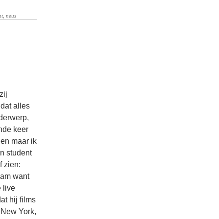
zij
 dat alles
nderwerp,
ende keer
gen maar ik
én student
f zien:
ream want
 live
t hij films
n New York,