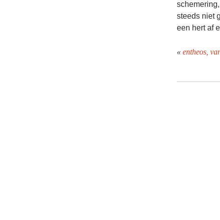
schemering, 
steeds niet 
een hert af 
«
entheos, va