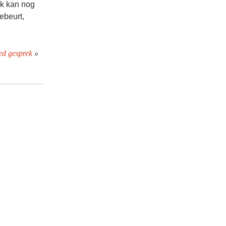
Ik kan nog
ebeurt,
ed gesprek
»