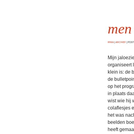
men 
IRMA
|
ARCHIEF
|
POSTE
Mijn jaloezie
organiseert l
klein is: de
de bulletpoi
op het progr
in plaats da
wist wie hij 
colaflesjes 
het was nach
beelden boei
heeft gemaak