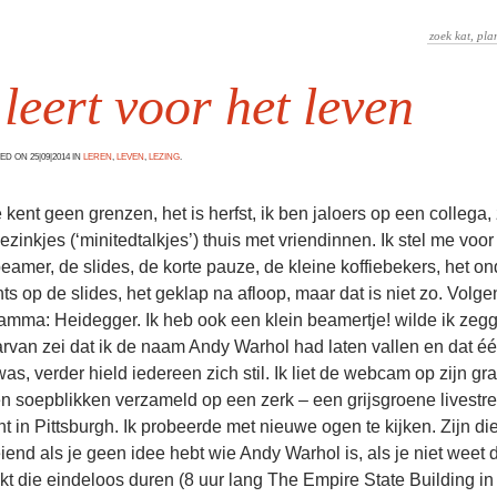
leert voor het leven
D ON 25|09|2014 IN
LEREN
,
LEVEN
,
LEZING
.
 kent geen grenzen, het is herfst, ik ben jaloers op een collega, 
ezinkjes (‘minitedtalkjes’) thuis met vriendinnen. Ik stel me voor
 beamer, de slides, de korte pauze, de kleine koffiebekers, het o
nts op de slides, het geklap na afloop, maar dat is niet zo. Volg
amma: Heidegger. Ik heb ook een klein beamertje! wilde ik zeg
arvan zei dat ik de naam Andy Warhol had laten vallen en dat é
was, verder hield iedereen zich stil. Ik liet de webcam op zijn gra
en soepblikken verzameld op een zerk – een grijsgroene livest
t in Pittsburgh. Ik probeerde met nieuwe ogen te kijken. Zijn die
end als je geen idee hebt wie Andy Warhol is, als je niet weet da
t die eindeloos duren (8 uur lang The Empire State Building i