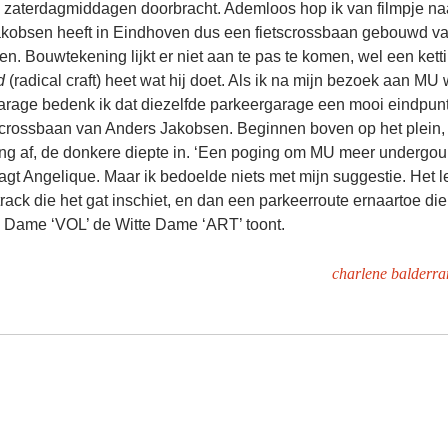
 zaterdagmiddagen doorbracht. Ademloos hop ik van filmpje naa
akobsen heeft in Eindhoven dus een fietscrossbaan gebouwd v
en. Bouwtekening lijkt er niet aan te pas te komen, wel een kett
d
(radical craft) heet wat hij doet. Als ik na mijn bezoek aan MU w
arage bedenk ik dat diezelfde parkeergarage een mooi eindpunt
tscrossbaan van Anders Jakobsen. Beginnen boven op het plein,
ing af, de donkere diepte in. ‘Een poging om MU meer undergou
gt Angelique. Maar ik bedoelde niets met mijn suggestie. Het 
track die het gat inschiet, en dan een parkeerroute ernaartoe die
e Dame ‘VOL’ de Witte Dame ‘ART’ toont.
charlene balderr