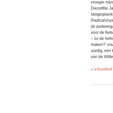
vroeger mijn
Diezelfde J
steigerplank
Radicalsloy
de parkeerg
voor de fie
– zo de hell
maken?’ vraa
aardig, een 
van de Witt
«
schoonheid