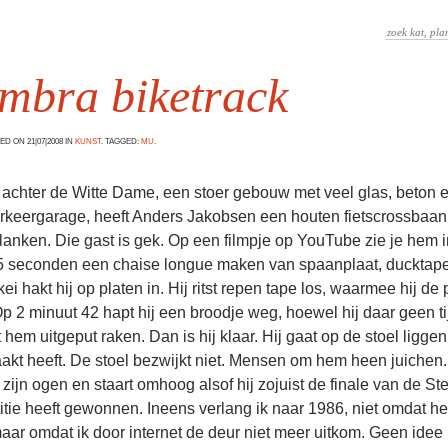
mbra biketrack
D ON 21|07|2008 IN
KUNST
. TAGGED:
MU
.
 achter de Witte Dame, een stoer gebouw met veel glas, beton e
rkeergarage, heeft Anders Jakobsen een houten fietscrossba
lanken. Die gast is gek. Op een filmpje op YouTube zie je hem i
5 seconden een chaise longue maken van spaanplaat, ducktap
kei hakt hij op platen in. Hij ritst repen tape los, waarmee hij de 
p 2 minuut 42 hapt hij een broodje weg, hoewel hij daar geen ti
t hem uitgeput raken. Dan is hij klaar. Hij gaat op de stoel liggen 
akt heeft. De stoel bezwijkt niet. Mensen om hem heen juichen.
 zijn ogen en staart omhoog alsof hij zojuist de finale van de Ste
ie heeft gewonnen. Ineens verlang ik naar 1986, niet omdat he
aar omdat ik door internet de deur niet meer uitkom. Geen idee 