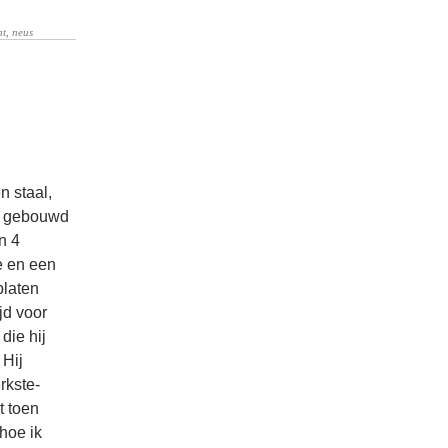
n staal,
an gebouwd
n 4
e en een
platen
jd voor
die hij
 Hij
rkste-
t toen
hoe ik