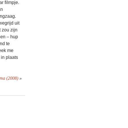
r filmpje.
an
ingzaag.
egrijd uit
 zou zijn
 en – hup
nd te
leek me
 in plaats
ama (2008)
»