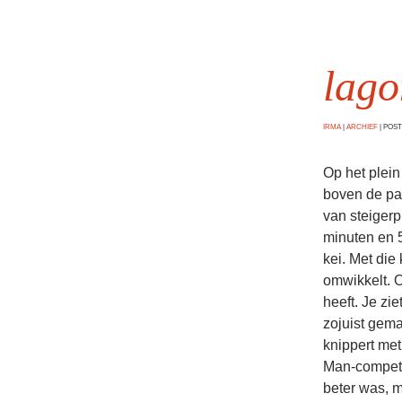
lago
IRMA
|
ARCHIEF
|
POSTE
Op het plein
boven de pa
van steigerp
minuten en 
kei. Met die 
omwikkelt. O
heeft. Je zie
zojuist gema
knippert met
Man-competit
beter was, m