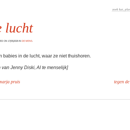
e lucht
D ON 17|05|2026 IN
DE MENS
.
n babies in de lucht, waar ze niet thuishoren.
n van Jenny Diski, Al te menselijk]
marja pruis
tegen de