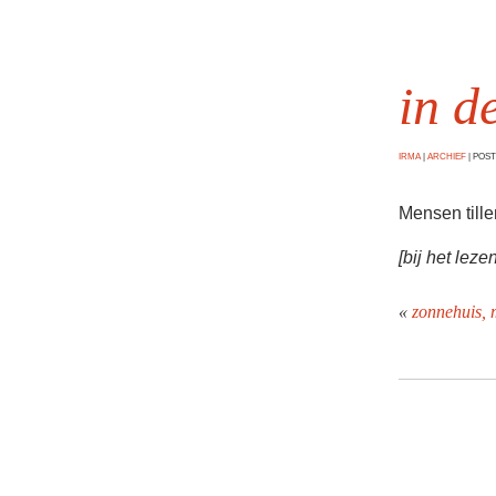
in d
IRMA
|
ARCHIEF
|
POSTE
Mensen tille
[bij het leze
«
zonnehuis, 