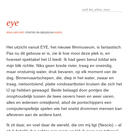
eye
IRMA
|
ARCHIEF
|
POSTED ON 02|01|2013 IN
KIJKEN
.
Het uitzicht vanuit EYE, het nieuwe filmmuseum, is fantastisch.
Pas nu dit gebouw er is, zie ik hoe mooi deze plek is, en
hoeveel spektakel het IJ biedt. Ik had geen benul totdat iets
mijn blik richtte. Niks geen brede rivier, traag en oneindig,
maar onstuimig water, druk bevaren, op elk moment van de
dag. Binnenvaartschepen, die, diep in het water, zwaar en
traag, nietsontziend, platte rondvaartboten kruisen die zich het
IJ op hebben gewaagd. Beide belaagd door pontjes die
onophoudelijk tussen de twee oevers heen en weer varen,
alles en iedereen ontwijkend, alsof de pontschippers een
computerspelletje spelen wie het snelst drommen mensen kan
afleveren aan de andere kant.
Ik zit daar, en voel daar de wereld, die om mij ligt (Nescio) – al