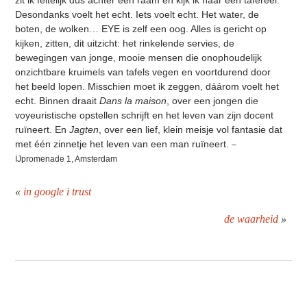
zit ik feitelijk dus achter een raam en kijk ik naar een tafereel.
Desondanks voelt het echt. Iets voelt echt. Het water, de
boten, de wolken… EYE is zelf een oog. Alles is gericht op
kijken, zitten, dit uitzicht: het rinkelende servies, de
bewegingen van jonge, mooie mensen die onophoudelijk
onzichtbare kruimels van tafels vegen en voortdurend door
het beeld lopen. Misschien moet ik zeggen, dáárom voelt het
echt. Binnen draait
Dans la maison
, over een jongen die
voyeuristische opstellen schrijft en het leven van zijn docent
ruïneert. En
Jagten
, over een lief, klein meisje vol fantasie dat
met één zinnetje het leven van een man ruïneert.
–
IJpromenade 1, Amsterdam
«
in google i trust
de waarheid
»