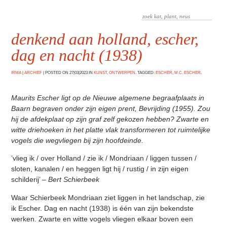
denkend aan holland, escher,
dag en nacht (1938)
IRMA
|
ARCHIEF
|
POSTED ON 27|03|2023 IN
KUNST
,
ONTWERPEN
. TAGGED:
ESCHER
,
M.C. ESCHER
.
Maurits Escher ligt op de Nieuwe algemene begraafplaats in
Baarn begraven onder zijn eigen prent, Bevrijding (1955). Zou
hij de afdekplaat op zijn graf zelf gekozen hebben? Zwarte en
witte driehoeken in het platte vlak transformeren tot ruimtelijke
vogels die wegvliegen bij zijn hoofdeinde.
’vlieg ik / over Holland / zie ik / Mondriaan / liggen tussen /
sloten, kanalen / en heggen ligt hij / rustig / in zijn eigen
schilderij’
– Bert Schierbeek
Waar Schierbeek Mondriaan ziet liggen in het landschap, zie
ik Escher. Dag en nacht (1938) is één van zijn bekendste
werken. Zwarte en witte vogels vliegen elkaar boven een