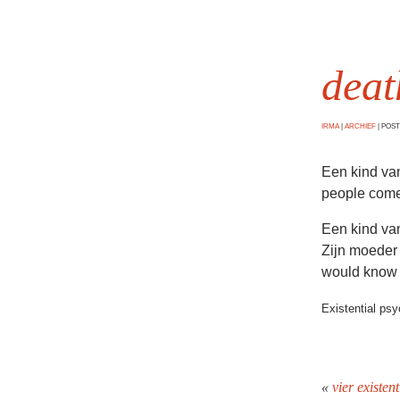
deat
IRMA
|
ARCHIEF
|
POSTE
Een kind van
people come 
Een kind van
Zijn moeder 
would know 
Existential psy
«
vier existen