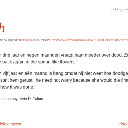
h
D ON 16|05|2016 IN
DE DOOD
,
LEVEN
. TAGGED:
EXISTENTIAL PSYCHOTHERAPY
,
IRVIN D. YALOM
,
VIER EXISTENTIËLE
 drie jaar en negen maanden vraagt haar moeder over dood. Ze 
back again in the spring like flowers.’
 vijf jaar en één maand is bang omdat hij niet weet hoe doodg
stelt hem gerust, ‘he need not worry because she would die firs
how it was done.’
chotherapy, Irvin D. Yalom
tiële angsten
dood