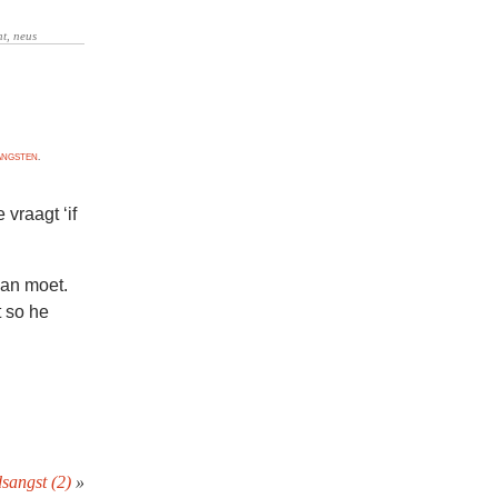
 ANGSTEN
.
vraagt ‘if
aan moet.
t so he
sangst (2)
»