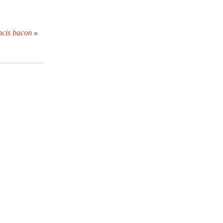
ncis bacon
»