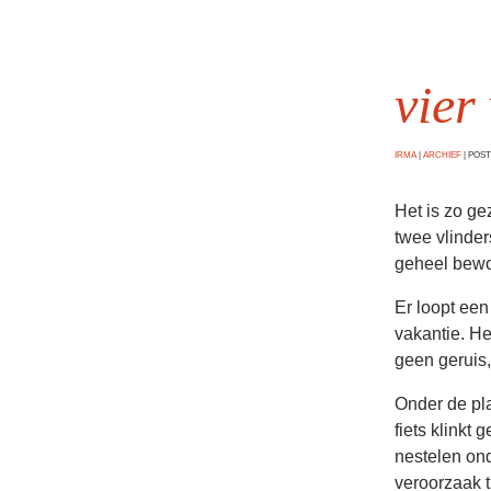
vier
IRMA
|
ARCHIEF
|
POSTE
Het is zo ge
twee vlinder
geheel bewoo
Er loopt een
vakantie. He
geen geruis, 
Onder de pla
fiets klinkt
nestelen ond
veroorzaak t