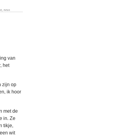
ling van
, het
 zijn op
en, ik hoor
en met de
e in. Ze
 tikje,
 een wit