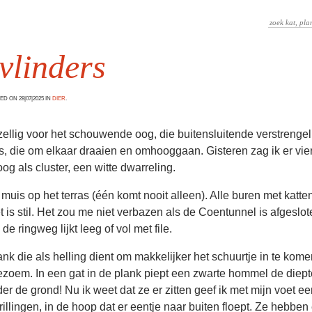
 vlinders
D ON 28|07|2025 IN
DIER
.
zellig voor het schouwende oog, die buitensluitende verstrenge
s, die om elkaar draaien en omhooggaan. Gisteren zag ik er vier
g als cluster, een witte dwarreling.
 muis op het terras (één komt nooit alleen). Alle buren met katten
t is stil. Het zou me niet verbazen als de Coentunnel is afgeslot
de ringweg lijkt leeg of vol met file.
nk die als helling dient om makkelijker het schuurtje in te kom
 gezoem. In een gat in de plank piept een zwarte hommel de diept
er de grond! Nu ik weet dat ze er zitten geef ik met mijn voet een
rillingen, in de hoop dat er eentje naar buiten floept. Ze hebben