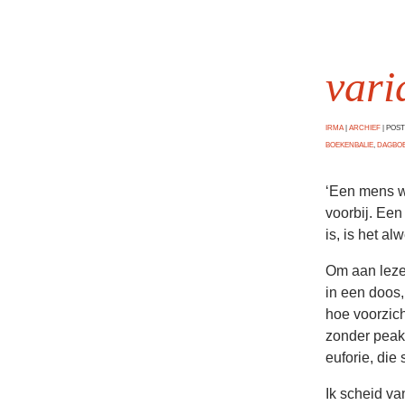
vari
IRMA
|
ARCHIEF
|
POSTE
BOEKENBALIE
,
DAGBO
‘Een mens wo
voorbij. Een
is, is het a
Om aan leze
in een doos,
hoe voorzich
zonder peak
euforie, die
Ik scheid va