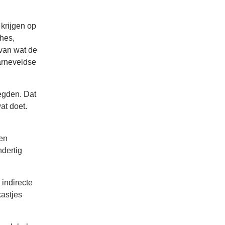
 krijgen op
thes,
 van wat de
arneveldse
legden. Dat
at doet.
gen
ndertig
 indirecte
kastjes