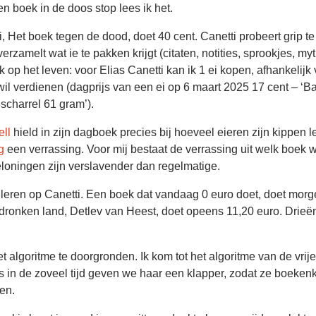
en boek in de doos stop lees ik het.
i, Het boek tegen de dood, doet 40 cent. Canetti probeert grip te
erzamelt wat ie te pakken krijgt (citaten, notities, sprookjes, my
Ik op het leven: voor Elias Canetti kan ik 1 ei kopen, afhankelijk
il verdienen (dagprijs van een ei op 6 maart 2025 17 cent – ‘B
 scharrel 61 gram’).
ll
hield in zijn dagboek precies bij hoeveel eieren zijn kippen 
g
een verrassing. Voor mij bestaat de verrassing uit welk boek w
loningen zijn verslavender dan regelmatige.
uleren op Canetti. Een boek dat vandaag 0 euro doet, doet mor
rdronken land, Detlev van Heest, doet opeens 11,20 euro. Drieë
et algoritme te doorgronden. Ik kom tot het algoritme van de vrije
s in de zoveel tijd geven we haar een klapper, zodat ze boeken
ren.