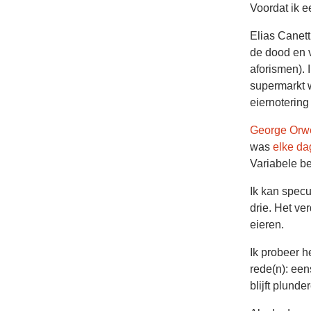
Voordat ik e
Elias Canett
de dood en v
aforismen). 
supermarkt w
eiernotering
George Orwe
was
elke da
Variabele be
Ik kan spec
drie. Het ve
eieren.
Ik probeer h
rede(n): een
blijft plunde