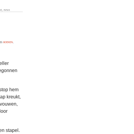
ED:
BOEKEN
,
eller
 begonnen
 stop hem
ap kreukt,
s vouwen,
door
en stapel.