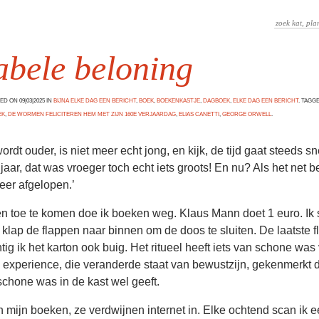
abele beloning
D ON 09|03|2025 IN
BIJNA ELKE DAG EEN BERICHT
,
BOEK
,
BOEKENKASTJE
,
DAGBOEK
,
ELKE DAG EEN BERICHT
. TAGG
EK
,
DE WORMEN FELICITEREN HEM MET ZIJN 160E VERJAARDAG
,
ELIAS CANETTI
,
GEORGE ORWELL
.
rdt ouder, is niet meer echt jong, en kijk, de tijd gaat steeds sn
 jaar, dat was vroeger toch echt iets groots! En nu? Als het net
lweer afgelopen.’
n toe te komen doe ik boeken weg. Klaus Mann doet 1 euro. Ik
 klap de flappen naar binnen om de doos te sluiten. De laatste fl
tig ik het karton ook buig. Het ritueel heeft iets van schone wa
 experience, die veranderde staat van bewustzijn, gekenmerkt 
 schone was in de kast wel geeft.
n mijn boeken, ze verdwijnen internet in. Elke ochtend scan ik e