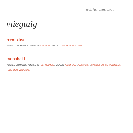
vliegtuig
levensles
POSTED ON 180117. POSTED IN
SELF LOVE
. TAGGED:
VLIEGEN
,
VLIEGTUIG
.
mensheid
POSTED ON 090915. POSTED IN
TECHNOLOGIE
. TAGGED:
AUTO
,
BOOT
,
COMPUTER
,
HAMLET ON THE HOLODECK
,
TELEFOON
,
VLIEGTUIG
.