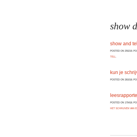
show do
show and tel
POSTED ON 250219. P
TELL
.
kun je schri
POSTED ON 281018. P
leesrapporte
POSTED ON 170418. P
HET SCHRIJVEN VAN 