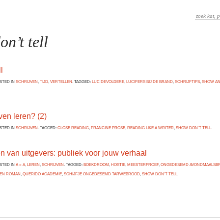
n’t tell
l
OSTED IN
SCHRIJVEN
,
TIJD
,
VERTELLEN
. TAGGED:
LUC DEVOLDERE
,
LUCIFERS BIJ DE BRAND
,
SCHRIJFTIPS
,
SHOW AN
jven leren? (2)
OSTED IN
SCHRIJVEN
. TAGGED:
CLOSE READING
,
FRANCINE PROSE
,
READING LIKE A WRITER
,
SHOW DON'T TELL
.
n van uitgevers: publiek voor jouw verhaal
OSTED IN
A = A
,
LEREN
,
SCHRIJVEN
. TAGGED:
BOEKDROOM
,
HOSTIE
,
MEESTERPROEF
,
ONGEDESEMD AVONDMAALSB
EEN ROMAN
,
QUERIDO ACADEMIE
,
SCHIJFJE ONGEDESEMD TARWEBROOD
,
SHOW DON'T TELL
.