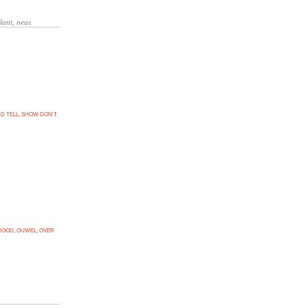
D TELL
,
SHOW DON'T
ROOD
,
OUWEL
,
OVER