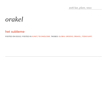
orakel
het sublieme
POSTED ON 031012. POSTED IN
KUNST
,
TECHNOLOGIE
. TAGGED:
GLOBAL GROOVE
,
ORAKEL
,
TODAYSART
.