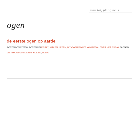
ogen
de eerste ogen op aarde
POSTED ON 070918. POSTED IN
ESSAY
,
KIJKEN
,
LEZEN
,
MY OWN PRIVATE WIKIPEDIA
,
OVER HET ESSAY
. TAGGED:
DE TWAALF ZINTUIGEN
,
KIJKEN
,
OGEN
.