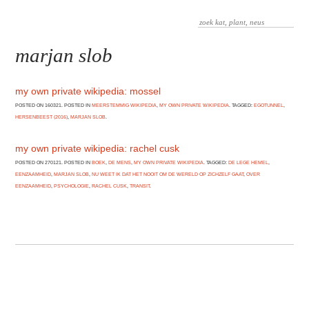
marjan slob
my own private wikipedia: mossel
POSTED ON 160321. POSTED IN
MEERSTEMMIG WIKIPEDIA
,
MY OWN PRIVATE WIKIPEDIA
. TAGGED:
EGOTUNNEL
,
HERSENBEEST (2016)
,
MARJAN SLOB
.
my own private wikipedia: rachel cusk
POSTED ON 270121. POSTED IN
BOEK
,
DE MENS
,
MY OWN PRIVATE WIKIPEDIA
. TAGGED:
DE LEGE HEMEL
,
EENZAAMHEID
,
MARJAN SLOB
,
NU WEET IK DAT HET NOOIT OM DE WERELD OP ZICHZELF GAAT
,
OVER
EENZAAMHEID
,
PSYCHOLOGIE
,
RACHEL CUSK
,
TRANSIT
.