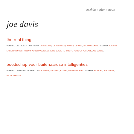
joe davis
the real thing
POSTED ON 190513. POSTED IN
DE DINGEN
,
DE WERELD
,
KUNST
,
LEVEN
,
TECHNOLOGIE
. TAGGED:
BALTAN
LABORATORIES
,
FRIDAY AFTERNOON LECTURE BACK TO THE FUTURE OF NATLAB
,
JOE DAVIS
.
boodschap voor buitenaardse intelligenties
POSTED ON 011212. POSTED IN
DE MENS
,
KRITIEK
,
KUNST
,
WETENSCHAP
. TAGGED:
BIO ART
,
JOE DAVIS
,
MICROVENUS
.