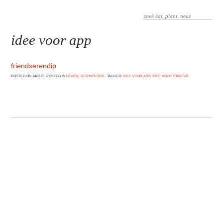
idee voor app
friendserendip
POSTED ON 240215. POSTED IN
LEVEN
,
TECHNOLOGIE
. TAGGED:
IDEE VOOR APP
,
IDEE VOOR STARTUP
.