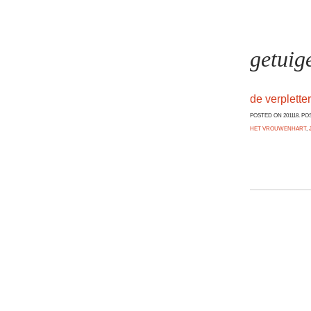
getuig
de verplette
POSTED ON 201118. PO
HET VROUWENHART
,