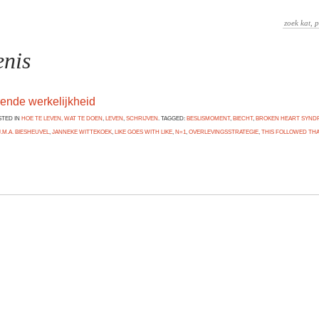
enis
rende werkelijkheid
STED IN
HOE TE LEVEN, WAT TE DOEN
,
LEVEN
,
SCHRIJVEN
. TAGGED:
BESLISMOMENT
,
BIECHT
,
BROKEN HEART SYN
J.M.A. BIESHEUVEL
,
JANNEKE WITTEKOEK
,
LIKE GOES WITH LIKE
,
N=1
,
OVERLEVINGSSTRATEGIE
,
THIS FOLLOWED THA