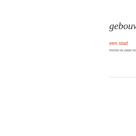
gebou
een stad
POSTED ON 120526. P