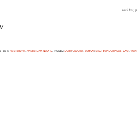
w
OSTED IN
AMSTERDAM
,
AMSTERDAM-NOORD
. TAGGED:
DORP
,
GEBOUW
,
SCHAAP
,
STAD
,
TUINDORP OOSTZAAN
,
WON