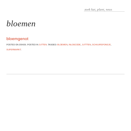
bloemen
bloemgenot
POSTED ON 200426. POSTED IN
JUTTEN
. TAGGED:
BLOEMEN
,
INLOGCODE
,
JUTTTEN
,
SCHUURSPONSJE
,
SUPERMARKT
.