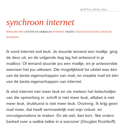
synchroon internet
IRMA
|
ARCHIEF
|
POSTED ON 14|08|2012 IN
INTERNET
. TAGGED:
DOUGLAS COUPLAND
,
DOUGLAS
RUSHKOFF
.
Ik vond internet ooit leuk. Je stuurde iemand een mailtje, ging
de deur uit, en de volgende dag lag het antwoord in je
mailbox. Of iemand stuurde jou een mailtje, en je antwoordde
wanneer het jou uitkwam. Die mogelijkheid tot uitstel was één
van de beste eigenschappen van mail, en maakte mail tot één
van de beste eigenschappen van internet.
Ik vind internet niet meer leuk en zie meteen het belachelijke
van die opmerking in: schrift is niet meer leuk, alfabet is niet
meer leuk, drukkunst is niet meer leuk. Onzinnig. Ik krijg geen
mail meer, dat heeft vermoedelijk met mijn onlust- en
onrustgevoelens te maken. En als wel, dan kort, ‘like orders
barked over a walkie-talkie in a warzone’ (Douglas Rushkoff).