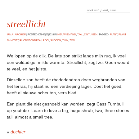
streellicht
IRMA
|
ARCHIEF
|
POSTED ON 06|06|2018 IN
NIEUW IEMAND
,
TAAL
,
ZINTUIGEN
. TAGGED:
PLANT
,
PLANT
AMNESTY
,
RHODODENDRON
,
RODI
,
SNOEIEN
,
TUIN
,
ZON
.
We lopen op de dijk. De late zon strijkt langs mijn rug, ik voel
een weldadige, milde warmte. Streellicht, zegt ze. Geen woord
te veel, en het juiste.
Diezelfde zon heeft de rhododendron doen wegbranden van
het terras, hij staat nu een verdieping lager. Doet het goed,
heeft al nieuwe scheuten, vers blad.
Een plant die niet gesnoeid kan worden, zegt Cass Turnbull
op youtube. Learn to love a big, huge shrub, two, three stories
tall, almost a small tree.
«
dochter