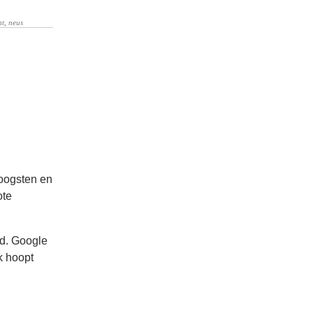
 oogsten en
ote
nd. Google
k hoopt