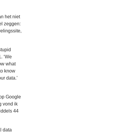
n het niet
el zeggen:
elingssite,
stupid
1. ‘We
ow what
 to know
ur data.’
 op Google
g vond ik
iddels 44
l data