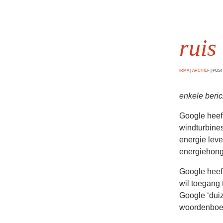
ruis
IRMA
|
ARCHIEF
|
POSTE
enkele beri
Google heef
windturbines
energie leve
energiehonge
Google heef
wil toegang 
Google ‘duiz
woordenboek