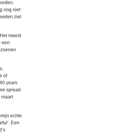
oorden.
g nog niet
weden ziet
. Het meest
e een
eizoenen
e,
e of
 40 years
 we spread
3 maart
 mijn echte
eful’. Een
d’s