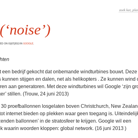
 (‘noise’)
D ON 01|07|2013 IN
GOOGLE
.
chten
t een bedrijf gekocht dat onbemande windturbines bouwt. Deze
 kunnen stijgen en dalen, net als helikopters . Ze kunnen wind
ren aan generatoren. Met deze windturbines wil Google ‘zijn gr
r’ stillen. (Trouw, 24 juni 2013)
 30 proefballonnen losgelaten boven Christchurch, New Zeala
tot internet bieden op plekken waar geen toegang is. Uiteindelij
enden ballonnen’ in de stratosfeer te krijgen. Google wil een
 waarin woorden kloppen: global network. (16 juni 2013 )