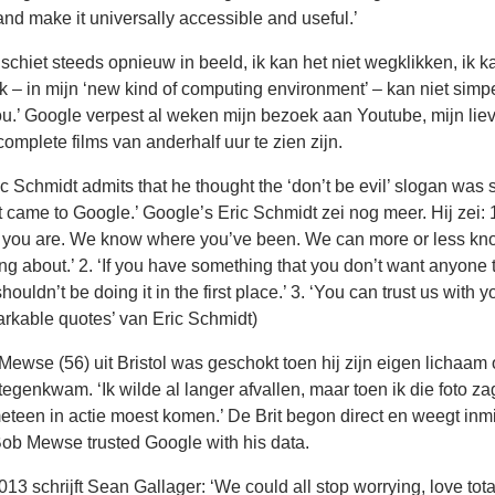
and make it universally accessible and useful.’
schiet steeds opnieuw in beeld, ik kan het niet wegklikken, ik ka
k – in mijn ‘new kind of computing environment’ – kan niet simp
ou.’ Google verpest al weken mijn bezoek aan Youtube, mijn liev
complete films van anderhalf uur te zien zijn.
c Schmidt admits that he thought the ‘don’t be evil’ slogan was 
t came to Google.’ Google’s Eric Schmidt zei nog meer. Hij zei: 
you are. We know where you’ve been. We can more or less kn
ing about.’ 2. ‘If you have something that you don’t want anyone
uldn’t be doing it in the first place.’ 3. ‘You can trust us with yo
arkable quotes’ van Eric Schmidt)
Mewse (56) uit Bristol was geschokt toen hij zijn eigen lichaam
tegenkwam. ‘Ik wilde al langer afvallen, maar toen ik die foto za
meteen in actie moest komen.’ De Brit begon direct en weegt inm
. Bob Mewse trusted Google with his data.
13 schrijft Sean Gallager: ‘We could all stop worrying, love tota