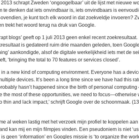
 2013 schrapt Zweden ‘ongoogelbaar’ uit de lijst met nieuwe w
 te denken dat iets onvindbaar is, iets onvindbaars is eenvoudi
vendien, je kunt toch elk woord in dat zoekveldje invoeren? Z
 en trekt het woord terug na druk van Google.
apt blogs’ geeft op 1 juli 2013 geen enkel recent zoekresultaat
kresultaat is gedateerd ruim drie maanden geleden, toen Googl
ning’ aankondigde, alsof de digitale werkelijkheid iets met de s
t, ‘bringing the total to 70 features or services closed’.
g in a new kind of computing environment. Everyone has a devic
ltiple devices. It’s been a long time since we have had this rat
robably hasn’t happened since the birth of personal computing
e the most of these opportunities, we need to focus—otherwise
o thin and lack impact,’ schrijft Google over de schoonmaak. (1
me al weken lastig met het verzoek mijn profiel te koppelen aan
d kan mij en mijn filmpjes vinden. Een pseudoniem is niet ‘us
s geen ‘information’ en Googles missie is ‘to organize the worl