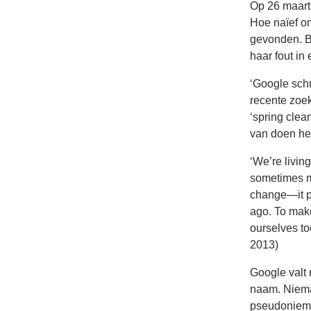
Op 26 maart
Hoe naïef om
gevonden. Bo
haar fout in
‘Google schr
recente zoe
‘spring clea
van doen heef
‘We’re livin
sometimes mu
change—it p
ago. To mak
ourselves to
2013)
Google valt 
naam. Nieman
pseudoniem i