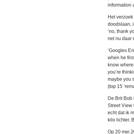
information 
Het verzoek 
doodslaan, i
‘no, thank y
net nu daar 
‘Googles Eri
when he firs
know where 
you’re think
maybe you sho
(top 15 ‘rem
De Brit Bob 
Street View 
echt dat ik 
kilo lichter
Op 20 mei 20