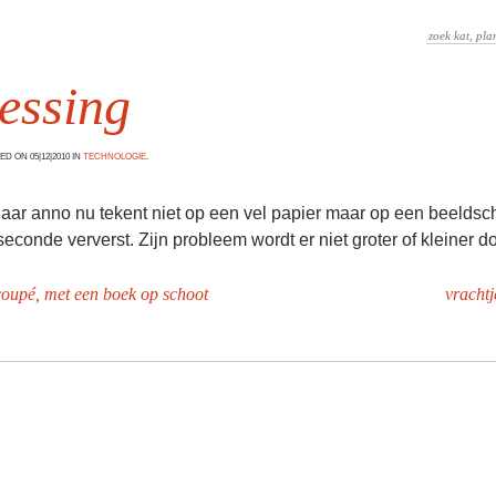
essing
D ON 05|12|2010 IN
TECHNOLOGIE
.
aar anno nu tekent niet op een vel papier maar op een beeldsc
seconde ververst. Zijn probleem wordt er niet groter of kleiner do
ncoupé, met een boek op schoot
vracht