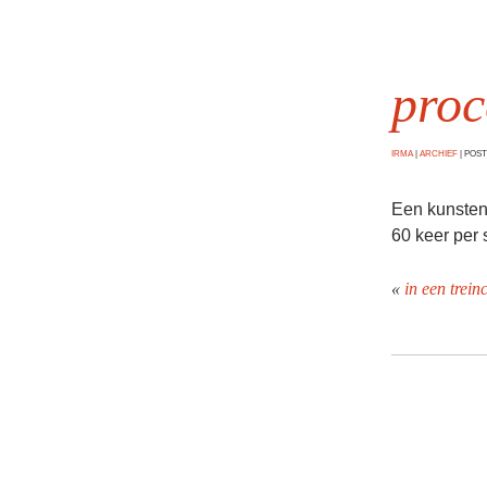
proc
IRMA
|
ARCHIEF
|
POSTE
Een kunsten
60 keer per 
«
in een trei