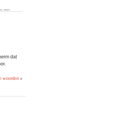
herm dat
or.
je woorden
»