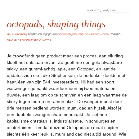
octopads, shaping things
IRMA
|
ARCHIEF
|
POSTED ON 20|10|2014 IN
DE DINGEN
,
DE MENS
,
DE WERELD
,
MAKEN
. TAGGED:
ERASABLE REUSABLE STICKY NOTES
.
Je crowdfundt geen product maar een proces, aan elk ding
kleeft het ontstaan ervan. Ze geeft me een gele afwasbare
sticky, een gummi-achtig lapje, een Octopad, en laat de
updates zien die Luke Stephenson, de bedenker deelde met
haar, één van zijn 544 investeerders. Hij had een soort
waswringer gemaakt waardoorheen hij twee materialen
duwde, een laag om op te schrijven en een laag waarmee de
sticky tegen muren en ramen plakt. De wringer moest door
drie mensen bediend worden: mum, dad en hijzelf. Alsof je
een dubbele zwangerschap meemaakt. Je ziet hoe
kapitalisme ontstaan is, industrialisatie, in schuurtjes en
achtertuinen – omdat duizend Octopads op maat snijden
slechts één keer leuk is, mum and dad niet altijd around. Wie