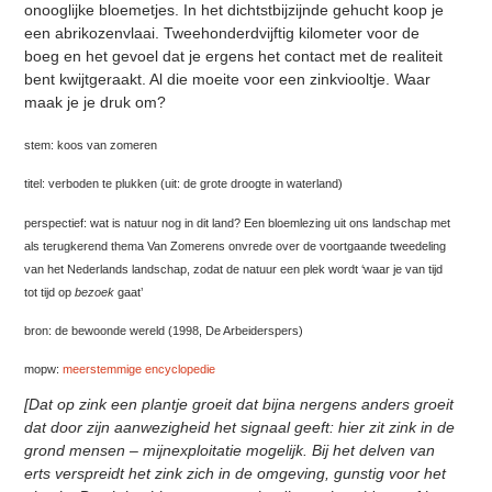
onooglijke bloemetjes. In het dichtstbijzijnde gehucht koop je
een abrikozenvlaai. Tweehonderdvijftig kilometer voor de
boeg en het gevoel dat je ergens het contact met de realiteit
bent kwijtgeraakt. Al die moeite voor een zinkviooltje. Waar
maak je je druk om?
stem: koos van zomeren
titel: verboden te plukken (uit: de grote droogte in waterland)
perspectief: wat is natuur nog in dit land? Een bloemlezing uit ons landschap met
als terugkerend thema Van Zomerens onvrede over de voortgaande tweedeling
van het Nederlands landschap, zodat de natuur een plek wordt ‘waar je van tijd
tot tijd op
bezoek
gaat’
bron: de bewoonde wereld (1998, De Arbeiderspers)
mopw:
meerstemmige encyclopedie
[Dat op zink een plantje groeit dat bijna nergens anders groeit
dat door zijn aanwezigheid het signaal geeft: hier zit zink in de
grond mensen – mijnexploitatie mogelijk. Bij het delven van
erts verspreidt het zink zich in de omgeving, gunstig voor het