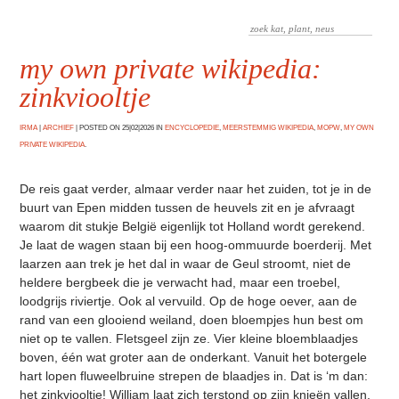
my own private wikipedia:
zinkviooltje
IRMA
|
ARCHIEF
|
POSTED ON 25|02|2026 IN
ENCYCLOPEDIE
,
MEERSTEMMIG WIKIPEDIA
,
MOPW
,
MY OWN
PRIVATE WIKIPEDIA
.
De reis gaat verder, almaar verder naar het zuiden, tot je in de
buurt van Epen midden tussen de heuvels zit en je afvraagt
waarom dit stukje België eigenlijk tot Holland wordt gerekend.
Je laat de wagen staan bij een hoog-ommuurde boerderij. Met
laarzen aan trek je het dal in waar de Geul stroomt, niet de
heldere bergbeek die je verwacht had, maar een troebel,
loodgrijs riviertje. Ook al vervuild. Op de hoge oever, aan de
rand van een glooiend weiland, doen bloempjes hun best om
niet op te vallen. Fletsgeel zijn ze. Vier kleine bloemblaadjes
boven, één wat groter aan de onderkant. Vanuit het botergele
hart lopen fluweelbruine strepen de blaadjes in. Dat is ‘m dan:
het zinkviooltje! William laat zich terstond op zijn knieën vallen,