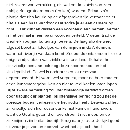
niet zozeer van verrukking, als wel omdat zoiets van zeer
nabij gefotografeerd moet (en kan) worden. Prima, zo’n
plantje dat zich keurig op de afgesproken tijd vertoont en er
niet als een haas vandoor gaat zodra je er een camera op
richt. Daar kunnen dassen een voorbeeld aan nemen. Verder
is het verhaal in een paar woorden verteld. Vroeger trad de
Geul elk voorjaar buiten zijn oevers. De laag slib die werd
afgezet bevat zinkdeeltjes van de mijnen in de Ardennen,
waar het riviertje vandaan komt. Zodoende ontstonden hier de
enige vindplaatsen van zinkflora in ons land. Behalve het
zinkviooltje bestaan ook nog de zinkboerenkers en het
zinklepelblad. De wei is ondertussen tot reservaat
gepromoveerd. Hij wordt wel verpacht, maar de boer mag er
geen kunstmest gebruiken en niet te veel koeien laten lopen.
Bij te zware bemesting zou het zinkviooltje verstikt worden
door uitbundiger planten, bij intensieve betreding zou het de
poreuze bodem verliezen die het nodig heeft. Eeuwig zal het
zinkviooltje zich hier desondanks niet kunnen handhaven,
want de Geul is getemd en overstroomt niet meer, en de
zinkmijnen zijn buiten bedrijf. Terug naar je auto. Je kijkt goed
uit waar je je voeten neerzet, want het zijn echt heel