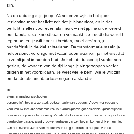
zijn.
Na de afdaling stijg je op. Wanneer ze wijkt is het geen
verlichting maar het licht zelf dat je binnenlaat, en in dat
oerlicht is alles voor even als nieuw – niet jij, maar de wereld
een tabula rasa, kneedbaar en volmaakt. Je treedt die wereld
tegemoet en je wilt haar uitbreiden, moet creëren, je
handafdruk in de klei achterlaten. De transformatie maakt je
helderziend, verenigd met waarheden waarvan je niet wist dat
je ze altijd al in handen had. Je hebt de tussentijd vanbinnen
gezien, de wanden van de tijd langs je vingertoppen voelen
glijden in het voorbijgaan. Je weet wie je bent, wie je wilt zijn,
en dat de afstand daartussen geen afstand is.
titel: –
stem: emma laura schouten
perspectief: ‘het is al zo vaak gedaan, zullen ze zeggen. Vrouw met obsessie
voor vrouw met obsessie vor vrouw. Geredigeerde geschiedenis, gerechtigheid
door mond-op-mondbeademing. Ze laten het klinken als een frivole bezigheid, een
overbodige passie, alsof vrouwenverhalen vanzelf boven komen drijven, en niet
aan hun haren naar boven moeten worden getrokken uit het puin van de