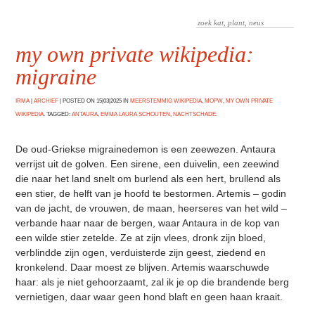
my own private wikipedia:
migraine
IRMA
|
ARCHIEF
|
POSTED ON 15|03|2025 IN
MEERSTEMMIG WIKIPEDIA
,
MOPW
,
MY OWN PRIVATE
WIKIPEDIA
. TAGGED:
ANTAURA
,
EMMA LAURA SCHOUTEN
,
NACHTSCHADE
.
De oud-Griekse migrainedemon is een zeewezen. Antaura
verrijst uit de golven. Een sirene, een duivelin, een zeewind
die naar het land snelt om burlend als een hert, brullend als
een stier, de helft van je hoofd te bestormen. Artemis – godin
van de jacht, de vrouwen, de maan, heerseres van het wild –
verbande haar naar de bergen, waar Antaura in de kop van
een wilde stier zetelde. Ze at zijn vlees, dronk zijn bloed,
verblindde zijn ogen, verduisterde zijn geest, ziedend en
kronkelend. Daar moest ze blijven. Artemis waarschuwde
haar: als je niet gehoorzaamt, zal ik je op die brandende berg
vernietigen, daar waar geen hond blaft en geen haan kraait.