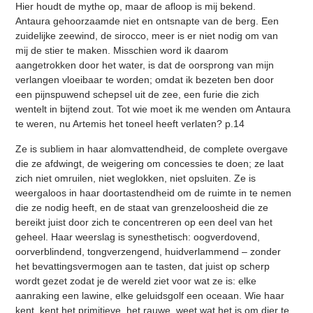
Hier houdt de mythe op, maar de afloop is mij bekend.
Antaura gehoorzaamde niet en ontsnapte van de berg. Een
zuidelijke zeewind, de sirocco, meer is er niet nodig om van
mij de stier te maken. Misschien word ik daarom
aangetrokken door het water, is dat de oorsprong van mijn
verlangen vloeibaar te worden; omdat ik bezeten ben door
een pijnspuwend schepsel uit de zee, een furie die zich
wentelt in bijtend zout. Tot wie moet ik me wenden om Antaura
te weren, nu Artemis het toneel heeft verlaten? p.14
Ze is subliem in haar alomvattendheid, de complete overgave
die ze afdwingt, de weigering om concessies te doen; ze laat
zich niet omruilen, niet weglokken, niet opsluiten. Ze is
weergaloos in haar doortastendheid om de ruimte in te nemen
die ze nodig heeft, en de staat van grenzeloosheid die ze
bereikt juist door zich te concentreren op een deel van het
geheel. Haar weerslag is synesthetisch: oogverdovend,
oorverblindend, tongverzengend, huidverlammend – zonder
het bevattingsvermogen aan te tasten, dat juist op scherp
wordt gezet zodat je de wereld ziet voor wat ze is: elke
aanraking een lawine, elke geluidsgolf een oceaan. Wie haar
kent, kent het primitieve, het rauwe, weet wat het is om dier te