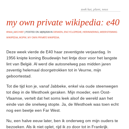
my own private wikipedia: e40
IRMA
|
ARCHIEF
|
POSTED ON 18|05|2026 IN
DENKEN
,
ENCYCLOPEDIE
,
HERINNERING
,
MEERSTEMMIG
WIKIPEDIA
,
MOPW
,
MY OWN PRIVATE WIKIPEDIA
.
Deze week vierde de E40 haar zeventigste verjaardag. In
1956 knipte koning Boudewijn het lintje door voor het langste
lint van België. Al werd die autosnelweg pas midden jaren
zeventig helemaal doorgetrokken tot in Veurne, mijn
geboortestad.
Tot die tijd kon je, vanaf Jabbeke, enkel via oude steenwegen
tot diep in de Westhoek geraken. Mijn moeder, een Oost-
Vlaamse, vertelt dat het soms leek alsof de wereld aan het
einde van die snelweg stopte. Ja, de Westhoek was toen echt
nog een beetje een Far West.
Nu, een halve eeuw later, ben ik onderweg om mijn ouders te
bezoeken. Als ik niet oplet, rijd ik zo door tot in Frankrijk.