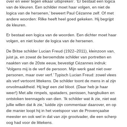
over en weer tegen elkaar uitspreken’. ‘Er bestaat een logica
van de kleuren. Een schilder moet haar volgen, en niet de
logica van de hersenen,’ beweert Paul Cézanne zelf. Of met
andere woorden: Rilke heeft heel goed gekeken. Hij begrijpt
de kleuren.
Er bestaat een logica van de woorden. Een dichter moet haar
volgen, en niet louter de logica van de hersenen.
De Britse schilder Lucian Freud (1922–2011), kleinzoon van,
juist ja, en zowat de beroemdste schilder van portretten en
naakten van de 20ste eeuw, bevestigt Cézannes indruk:
‘Volgens mij is de verf de persoon. Mijn werk gaat niet over
personen, maar over verf.’ Typisch Lucian Freud: zowel vlees
als verf vertoont littekens. De schilder toont de mens in al zijn
onvolmaaktheid. Hij legt een ziel bloot. (Daar heb je haar
weer!) Met alle rimpels, spataders, penissen, hangbuiken en
ontstoken teennagels van dien. ‘Ik schilder wat ik zie, niet wat
jullie willen dat ik zie,’ luidde zijn commentaar daarover, en op
die manier loopt hij in het voetspoor van de Provençaalse
meester en ook wel in dat van zijn grootvader, die een scherp
oog had voor de littekens.