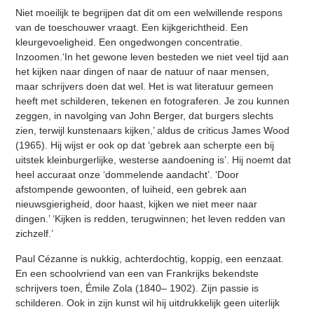
Niet moeilijk te begrijpen dat dit om een welwillende respons
van de toeschouwer vraagt. Een kijkgerichtheid. Een
kleurgevoeligheid. Een ongedwongen concentratie.
Inzoomen.‘In het gewone leven besteden we niet veel tijd aan
het kijken naar dingen of naar de natuur of naar mensen,
maar schrijvers doen dat wel. Het is wat literatuur gemeen
heeft met schilderen, tekenen en fotograferen. Je zou kunnen
zeggen, in navolging van John Berger, dat burgers slechts
zien, terwijl kunstenaars kijken,’ aldus de criticus James Wood
(1965). Hij wijst er ook op dat ‘gebrek aan scherpte een bij
uitstek kleinburgerlijke, westerse aandoening is’. Hij noemt dat
heel accuraat onze ‘dommelende aandacht’. ‘Door
afstompende gewoonten, of luiheid, een gebrek aan
nieuwsgierigheid, door haast, kijken we niet meer naar
dingen.’ ‘Kijken is redden, terugwinnen; het leven redden van
zichzelf.’
Paul Cézanne is nukkig, achterdochtig, koppig, een eenzaat.
En een schoolvriend van een van Frankrijks bekendste
schrijvers toen, Émile Zola (1840– 1902). Zijn passie is
schilderen. Ook in zijn kunst wil hij uitdrukkelijk geen uiterlijk