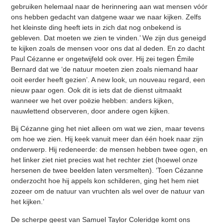
gebruiken helemaal naar de herinnering aan wat mensen vóór
ons hebben gedacht van datgene waar we naar kijken. Zelfs
het kleinste ding heeft iets in zich dat nog onbekend is
gebleven. Dat moeten we zien te vinden.’ We zijn dus geneigd
te kijken zoals de mensen voor ons dat al deden. En zo dacht
Paul Cézanne er ongetwijfeld ook over. Hij zei tegen Émile
Bernard dat we ‘de natuur moeten zien zoals niemand haar
ooit eerder heeft gezien’. A new look, un nouveau regard, een
nieuw paar ogen. Ook dit is iets dat de dienst uitmaakt
wanneer we het over poëzie hebben: anders kijken,
nauwlettend observeren, door andere ogen kijken.
Bij Cézanne ging het niet alleen om wat we zien, maar tevens
om hoe we zien. Hij keek vanuit meer dan één hoek naar zijn
onderwerp. Hij redeneerde: de mensen hebben twee ogen, en
het linker ziet niet precies wat het rechter ziet (hoewel onze
hersenen de twee beelden laten versmelten). ‘Toen Cézanne
onderzocht hoe hij appels kon schilderen, ging het hem niet
zozeer om de natuur van vruchten als wel over de natuur van
het kijken.’
De scherpe geest van Samuel Taylor Coleridge komt ons