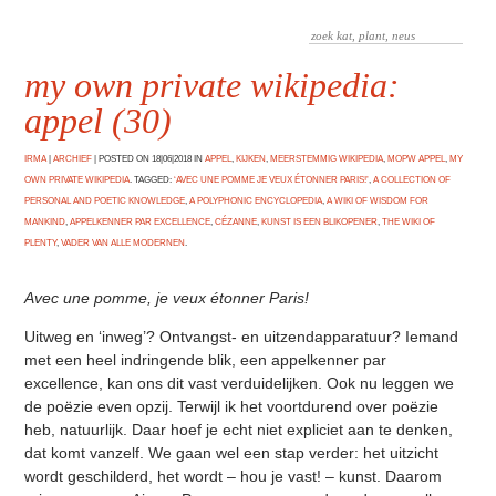
my own private wikipedia:
appel (30)
IRMA
|
ARCHIEF
|
POSTED ON 18|06|2018 IN
APPEL
,
KIJKEN
,
MEERSTEMMIG WIKIPEDIA
,
MOPW APPEL
,
MY
OWN PRIVATE WIKIPEDIA
. TAGGED:
‘AVEC UNE POMME JE VEUX ÉTONNER PARIS!’
,
A COLLECTION OF
PERSONAL AND POETIC KNOWLEDGE
,
A POLYPHONIC ENCYCLOPEDIA
,
A WIKI OF WISDOM FOR
MANKIND
,
APPELKENNER PAR EXCELLENCE
,
CÉZANNE
,
KUNST IS EEN BLIKOPENER
,
THE WIKI OF
PLENTY
,
VADER VAN ALLE MODERNEN
.
Avec une pomme, je veux étonner Paris!
Uitweg en ‘inweg’? Ontvangst- en uitzendapparatuur? Iemand
met een heel indringende blik, een appelkenner par
excellence, kan ons dit vast verduidelijken. Ook nu leggen we
de poëzie even opzij. Terwijl ik het voortdurend over poëzie
heb, natuurlijk. Daar hoef je echt niet expliciet aan te denken,
dat komt vanzelf. We gaan wel een stap verder: het uitzicht
wordt geschilderd, het wordt – hou je vast! – kunst. Daarom