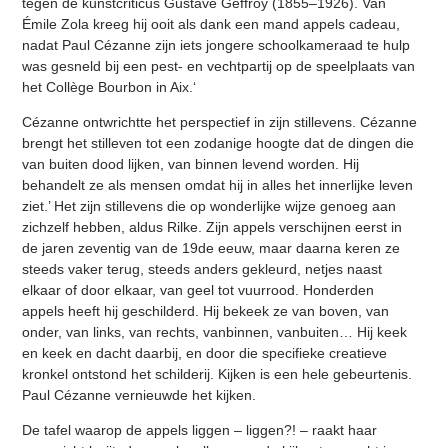
tegen de kunstcriticus Gustave Geffroy (1855–1926). Van
Émile Zola kreeg hij ooit als dank een mand appels cadeau,
nadat Paul Cézanne zijn iets jongere schoolkameraad te hulp
was gesneld bij een pest- en vechtpartij op de speelplaats van
het Collège Bourbon in Aix.‘
Cézanne ontwrichtte het perspectief in zijn stillevens. Cézanne
brengt het stilleven tot een zodanige hoogte dat de dingen die
van buiten dood lijken, van binnen levend worden. Hij
behandelt ze als mensen omdat hij in alles het innerlijke leven
ziet.’ Het zijn stillevens die op wonderlijke wijze genoeg aan
zichzelf hebben, aldus Rilke. Zijn appels verschijnen eerst in
de jaren zeventig van de 19de eeuw, maar daarna keren ze
steeds vaker terug, steeds anders gekleurd, netjes naast
elkaar of door elkaar, van geel tot vuurrood. Honderden
appels heeft hij geschilderd. Hij bekeek ze van boven, van
onder, van links, van rechts, vanbinnen, vanbuiten… Hij keek
en keek en dacht daarbij, en door die specifieke creatieve
kronkel ontstond het schilderij. Kijken is een hele gebeurtenis.
Paul Cézanne vernieuwde het kijken.
De tafel waarop de appels liggen – liggen?! – raakt haar