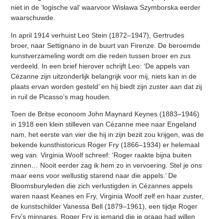
niet in de ‘logische val’ waarvoor Wisława Szymborska eerder
waarschuwde.
In april 1914 verhuist Leo Stein (1872–1947), Gertrudes
broer, naar Settignano in de buurt van Firenze. De beroemde
kunstverzameling wordt om die reden tussen broer en zus
verdeeld. In een brief hierover schrijft Leo: ‘De appels van
Cézanne zijn uitzonderlijk belangrijk voor mij, niets kan in de
plaats ervan worden gesteld’ en hij biedt zijn zuster aan dat zij
in ruil de Picasso’s mag houden.
Toen de Britse econoom John Maynard Keynes (1883–1946)
in 1918 een klein stilleven van Cézanne mee naar Engeland
nam, het eerste van vier die hij in zijn bezit zou krijgen, was de
bekende kunsthistoricus Roger Fry (1866–1934) er helemaal
weg van. Virginia Woolf schreef: ‘Roger raakte bijna buiten
zinnen… Nooit eerder zag ik hem zo in vervoering. Stel je ons
maar eens voor wellustig starend naar die appels.’ De
Bloomsburyleden die zich verlustigden in Cézannes appels
waren naast Keanes en Fry, Virginia Woolf zelf en haar zuster,
de kunstschilder Vanessa Bell (1879–1961), een tijdje Roger
Fry’s minnares. Roger Fry is iemand die je graag had willen