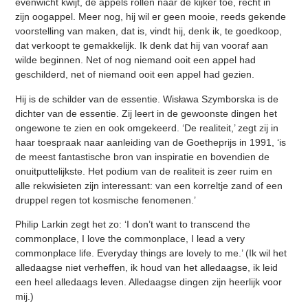
evenwicht kwijt, de appels rollen naar de kijker toe, recht in
zijn oogappel. Meer nog, hij wil er geen mooie, reeds gekende
voorstelling van maken, dat is, vindt hij, denk ik, te goedkoop,
dat verkoopt te gemakkelijk. Ik denk dat hij van vooraf aan
wilde beginnen. Net of nog niemand ooit een appel had
geschilderd, net of niemand ooit een appel had gezien.
Hij is de schilder van de essentie. Wisława Szymborska is de
dichter van de essentie. Zij leert in de gewoonste dingen het
ongewone te zien en ook omgekeerd. ‘De realiteit,’ zegt zij in
haar toespraak naar aanleiding van de Goetheprijs in 1991, ‘is
de meest fantastische bron van inspiratie en bovendien de
onuitputtelijkste. Het podium van de realiteit is zeer ruim en
alle rekwisieten zijn interessant: van een korreltje zand of een
druppel regen tot kosmische fenomenen.’
Philip Larkin zegt het zo: ‘I don’t want to transcend the
commonplace, I love the commonplace, I lead a very
commonplace life. Everyday things are lovely to me.’ (Ik wil het
alledaagse niet verheffen, ik houd van het alledaagse, ik leid
een heel alledaags leven. Alledaagse dingen zijn heerlijk voor
mij.)