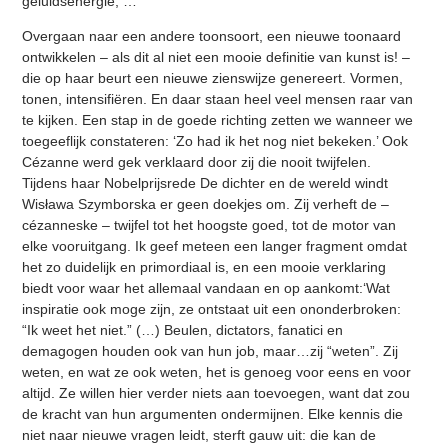
geluidsenergie; …
Overgaan naar een andere toonsoort, een nieuwe toonaard
ontwikkelen – als dit al niet een mooie definitie van kunst is! –
die op haar beurt een nieuwe zienswijze genereert. Vormen,
tonen, intensifiëren. En daar staan heel veel mensen raar van
te kijken. Een stap in de goede richting zetten we wanneer we
toegeeflijk constateren: ‘Zo had ik het nog niet bekeken.’ Ook
Cézanne werd gek verklaard door zij die nooit twijfelen.
Tijdens haar Nobelprijsrede De dichter en de wereld windt
Wisława Szymborska er geen doekjes om. Zij verheft de –
cézanneske – twijfel tot het hoogste goed, tot de motor van
elke vooruitgang. Ik geef meteen een langer fragment omdat
het zo duidelijk en primordiaal is, en een mooie verklaring
biedt voor waar het allemaal vandaan en op aankomt:‘Wat
inspiratie ook moge zijn, ze ontstaat uit een ononderbroken:
“Ik weet het niet.” (…) Beulen, dictators, fanatici en
demagogen houden ook van hun job, maar…zij “weten”. Zij
weten, en wat ze ook weten, het is genoeg voor eens en voor
altijd. Ze willen hier verder niets aan toevoegen, want dat zou
de kracht van hun argumenten ondermijnen. Elke kennis die
niet naar nieuwe vragen leidt, sterft gauw uit: die kan de