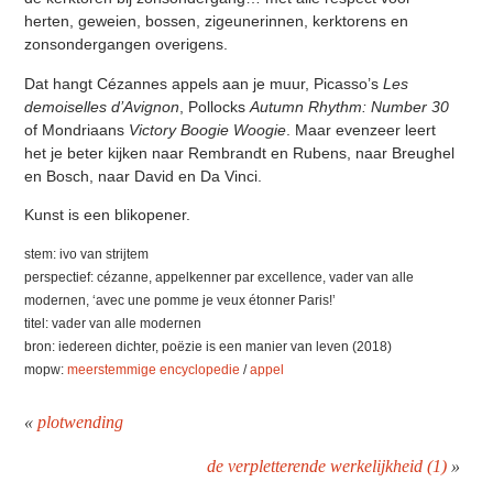
herten, geweien, bossen, zigeunerinnen, kerktorens en
zonsondergangen overigens.
Dat hangt Cézannes appels aan je muur, Picasso’s
Les
demoiselles d’Avignon
, Pollocks
Autumn Rhythm: Number 30
of Mondriaans
Victory Boogie Woogie
. Maar evenzeer leert
het je beter kijken naar Rembrandt en Rubens, naar Breughel
en Bosch, naar David en Da Vinci.
Kunst is een blikopener.
stem: ivo van strijtem
perspectief: cézanne, appelkenner par excellence, vader van alle
modernen, ‘avec une pomme je veux étonner Paris!’
titel: vader van alle modernen
bron: iedereen dichter, poëzie is een manier van leven (2018)
mopw:
meerstemmige encyclopedie
/
appel
«
plotwending
de verpletterende werkelijkheid (1)
»