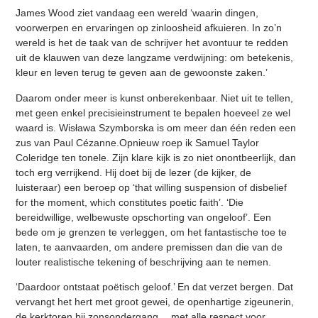
James Wood ziet vandaag een wereld ‘waarin dingen,
voorwerpen en ervaringen op zinloosheid afkuieren. In zo’n
wereld is het de taak van de schrijver het avontuur te redden
uit de klauwen van deze langzame verdwijning: om betekenis,
kleur en leven terug te geven aan de gewoonste zaken.’
Daarom onder meer is kunst onberekenbaar. Niet uit te tellen,
met geen enkel precisieinstrument te bepalen hoeveel ze wel
waard is. Wisława Szymborska is om meer dan één reden een
zus van Paul Cézanne.Opnieuw roep ik Samuel Taylor
Coleridge ten tonele. Zijn klare kijk is zo niet onontbeerlijk, dan
toch erg verrijkend. Hij doet bij de lezer (de kijker, de
luisteraar) een beroep op ‘that willing suspension of disbelief
for the moment, which constitutes poetic faith’. ‘Die
bereidwillige, welbewuste opschorting van ongeloof’. Een
bede om je grenzen te verleggen, om het fantastische toe te
laten, te aanvaarden, om andere premissen dan die van de
louter realistische tekening of beschrijving aan te nemen.
‘Daardoor ontstaat poëtisch geloof.’ En dat verzet bergen. Dat
vervangt het hert met groot gewei, de openhartige zigeunerin,
de kerktoren bij zonsondergang… met alle respect voor