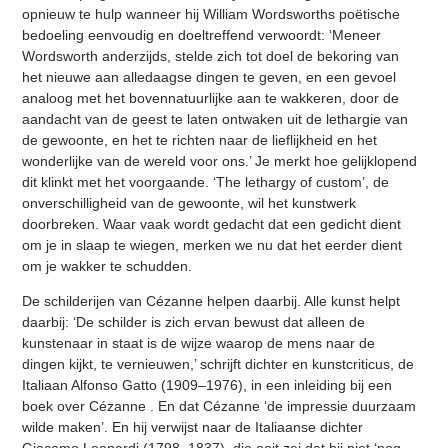
opnieuw te hulp wanneer hij William Wordsworths poëtische
bedoeling eenvoudig en doeltreffend verwoordt: ‘Meneer
Wordsworth anderzijds, stelde zich tot doel de bekoring van
het nieuwe aan alledaagse dingen te geven, en een gevoel
analoog met het bovennatuurlijke aan te wakkeren, door de
aandacht van de geest te laten ontwaken uit de lethargie van
de gewoonte, en het te richten naar de lieflijkheid en het
wonderlijke van de wereld voor ons.’ Je merkt hoe gelijklopend
dit klinkt met het voorgaande. ‘The lethargy of custom’, de
onverschilligheid van de gewoonte, wil het kunstwerk
doorbreken. Waar vaak wordt gedacht dat een gedicht dient
om je in slaap te wiegen, merken we nu dat het eerder dient
om je wakker te schudden.
De schilderijen van Cézanne helpen daarbij. Alle kunst helpt
daarbij: ‘De schilder is zich ervan bewust dat alleen de
kunstenaar in staat is de wijze waarop de mens naar de
dingen kijkt, te vernieuwen,’ schrijft dichter en kunstcriticus, de
Italiaan Alfonso Gatto (1909–1976), in een inleiding bij een
boek over Cézanne . En dat Cézanne ‘de impressie duurzaam
wilde maken’. En hij verwijst naar de Italiaanse dichter