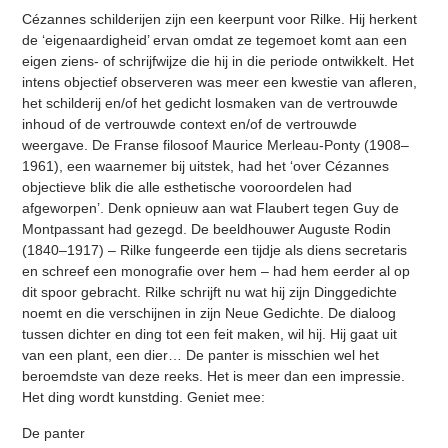
Cézannes schilderijen zijn een keerpunt voor Rilke. Hij herkent
de ‘eigenaardigheid’ ervan omdat ze tegemoet komt aan een
eigen ziens- of schrijfwijze die hij in die periode ontwikkelt. Het
intens objectief observeren was meer een kwestie van afleren,
het schilderij en/of het gedicht losmaken van de vertrouwde
inhoud of de vertrouwde context en/of de vertrouwde
weergave. De Franse filosoof Maurice Merleau-Ponty (1908–
1961), een waarnemer bij uitstek, had het ‘over Cézannes
objectieve blik die alle esthetische vooroordelen had
afgeworpen’. Denk opnieuw aan wat Flaubert tegen Guy de
Montpassant had gezegd. De beeldhouwer Auguste Rodin
(1840–1917) – Rilke fungeerde een tijdje als diens secretaris
en schreef een monografie over hem – had hem eerder al op
dit spoor gebracht. Rilke schrijft nu wat hij zijn Dinggedichte
noemt en die verschijnen in zijn Neue Gedichte. De dialoog
tussen dichter en ding tot een feit maken, wil hij. Hij gaat uit
van een plant, een dier… De panter is misschien wel het
beroemdste van deze reeks. Het is meer dan een impressie.
Het ding wordt kunstding. Geniet mee:
De panter