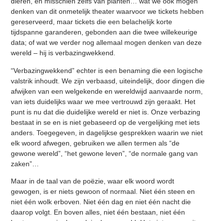
dieren, en misschien zelfs van planten… wat we ook mogen
denken van dit onmetelijk theater waarvoor we tickets hebben
gereserveerd, maar tickets die een belachelijk korte
tijdspanne garanderen, gebonden aan die twee willekeurige
data; of wat we verder nog allemaal mogen denken van deze
wereld – hij is verbazingwekkend.
“Verbazingwekkend” echter is een benaming die een logische
valstrik inhoudt. We zijn verbaasd, uiteindelijk, door dingen die
afwijken van een welgekende en wereldwijd aanvaarde norm,
van iets duidelijks waar we mee vertrouwd zijn geraakt. Het
punt is nu dat die duidelijke wereld er niet is. Onze verbazing
bestaat in se en is niet gebaseerd op de vergelijking met iets
anders. Toegegeven, in dagelijkse gesprekken waarin we niet
elk woord afwegen, gebruiken we allen termen als “de
gewone wereld”, “het gewone leven”, “de normale gang van
zaken”…
Maar in de taal van de poëzie, waar elk woord wordt
gewogen, is er niets gewoon of normaal. Niet één steen en
niet één wolk erboven. Niet één dag en niet één nacht die
daarop volgt. En boven alles, niet één bestaan, niet één