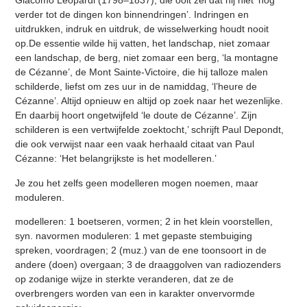
Giacomo Leopardi (1798–1837), die ooit zei dat hij niet ‘nog
verder tot de dingen kon binnendringen’. Indringen en
uitdrukken, indruk en uitdruk, de wisselwerking houdt nooit
op.De essentie wilde hij vatten, het landschap, niet zomaar
een landschap, de berg, niet zomaar een berg, ‘la montagne
de Cézanne’, de Mont Sainte-Victoire, die hij talloze malen
schilderde, liefst om zes uur in de namiddag, ‘l’heure de
Cézanne’. Altijd opnieuw en altijd op zoek naar het wezenlijke.
En daarbij hoort ongetwijfeld ‘le doute de Cézanne’. Zijn
schilderen is een vertwijfelde zoektocht,’ schrijft Paul Depondt,
die ook verwijst naar een vaak herhaald citaat van Paul
Cézanne: ‘Het belangrijkste is het modelleren.’
Je zou het zelfs geen modelleren mogen noemen, maar
moduleren.
modelleren: 1 boetseren, vormen; 2 in het klein voorstellen,
syn. navormen moduleren: 1 met gepaste stembuiging
spreken, voordragen; 2 (muz.) van de ene toonsoort in de
andere (doen) overgaan; 3 de draaggolven van radiozenders
op zodanige wijze in sterkte veranderen, dat ze de
overbrengers worden van een in karakter onvervormde