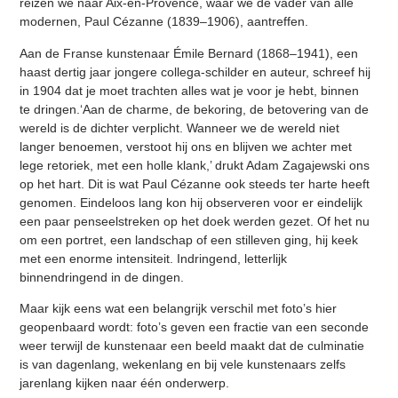
reizen we naar Aix-en-Provence, waar we de vader van alle
modernen, Paul Cézanne (1839–1906), aantreffen.
Aan de Franse kunstenaar Émile Bernard (1868–1941), een
haast dertig jaar jongere collega-schilder en auteur, schreef hij
in 1904 dat je moet trachten alles wat je voor je hebt, binnen
te dringen.‘Aan de charme, de bekoring, de betovering van de
wereld is de dichter verplicht. Wanneer we de wereld niet
langer benoemen, verstoot hij ons en blijven we achter met
lege retoriek, met een holle klank,’ drukt Adam Zagajewski ons
op het hart. Dit is wat Paul Cézanne ook steeds ter harte heeft
genomen. Eindeloos lang kon hij observeren voor er eindelijk
een paar penseelstreken op het doek werden gezet. Of het nu
om een portret, een landschap of een stilleven ging, hij keek
met een enorme intensiteit. Indringend, letterlijk
binnendringend in de dingen.
Maar kijk eens wat een belangrijk verschil met foto’s hier
geopenbaard wordt: foto’s geven een fractie van een seconde
weer terwijl de kunstenaar een beeld maakt dat de culminatie
is van dagenlang, wekenlang en bij vele kunstenaars zelfs
jarenlang kijken naar één onderwerp.