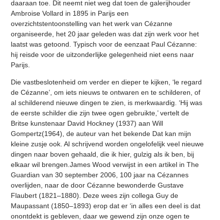
daaraan toe. Dit neemt niet weg dat toen de galerijhouder
Ambroise Vollard in 1895 in Parijs een
overzichtstentoonstelling van het werk van Cézanne
organiseerde, het 20 jaar geleden was dat zijn werk voor het
laatst was getoond. Typisch voor de eenzaat Paul Cézanne:
hij reisde voor de uitzonderlijke gelegenheid niet eens naar
Parijs.
Die vastbeslotenheid om verder en dieper te kijken, ‘le regard
de Cézanne’, om iets nieuws te ontwaren en te schilderen, of
al schilderend nieuwe dingen te zien, is merkwaardig. ‘Hij was
de eerste schilder die zijn twee ogen gebruikte,’ vertelt de
Britse kunstenaar David Hockney (1937) aan Will
Gompertz(1964), de auteur van het bekende Dat kan mijn
kleine zusje ook. Al schrijvend worden ongelofelijk veel nieuwe
dingen naar boven gehaald, die ik hier, gulzig als ik ben, bij
elkaar wil brengen.James Wood verwijst in een artikel in The
Guardian van 30 september 2006, 100 jaar na Cézannes
overlijden, naar de door Cézanne bewonderde Gustave
Flaubert (1821–1880). Deze wees zijn collega Guy de
Maupassant (1850–1893) erop dat er ‘in alles een deel is dat
onontdekt is gebleven, daar we gewend zijn onze ogen te