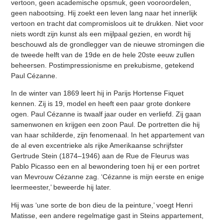
vertoon, geen academische opsmuk, geen vooroordelen,
geen nabootsing. Hij zoekt een leven lang naar het innerlijk
vertoon en tracht dat compromisloos uit te drukken. Niet voor
niets wordt zijn kunst als een mijlpaal gezien, en wordt hij
beschouwd als de grondlegger van de nieuwe stromingen die
de tweede helft van de 19de en de hele 20ste eeuw zullen
beheersen. Postimpressionisme en prekubisme, getekend
Paul Cézanne.
In de winter van 1869 leert hij in Parijs Hortense Fiquet
kennen. Zij is 19, model en heeft een paar grote donkere
ogen. Paul Cézanne is twaalf jaar ouder en verliefd. Zij gaan
samenwonen en krijgen een zoon Paul. De portretten die hij
van haar schilderde, zijn fenomenaal. In het appartement van
de al even excentrieke als rijke Amerikaanse schrijfster
Gertrude Stein (1874–1946) aan de Rue de Fleurus was
Pablo Picasso een en al bewondering toen hij er een portret
van Mevrouw Cézanne zag. ‘Cézanne is mijn eerste en enige
leermeester,’ beweerde hij later.
Hij was ‘une sorte de bon dieu de la peinture,’ voegt Henri
Matisse, een andere regelmatige gast in Steins appartement,