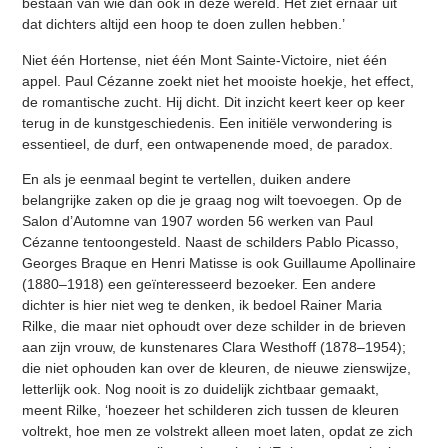
bestaan van wie dan ook in deze wereld. Het ziet ernaar uit
dat dichters altijd een hoop te doen zullen hebben.’
Niet één Hortense, niet één Mont Sainte-Victoire, niet één
appel. Paul Cézanne zoekt niet het mooiste hoekje, het effect,
de romantische zucht. Hij dicht. Dit inzicht keert keer op keer
terug in de kunstgeschiedenis. Een initiële verwondering is
essentieel, de durf, een ontwapenende moed, de paradox.
En als je eenmaal begint te vertellen, duiken andere
belangrijke zaken op die je graag nog wilt toevoegen. Op de
Salon d’Automne van 1907 worden 56 werken van Paul
Cézanne tentoongesteld. Naast de schilders Pablo Picasso,
Georges Braque en Henri Matisse is ook Guillaume Apollinaire
(1880–1918) een geïnteresseerd bezoeker. Een andere
dichter is hier niet weg te denken, ik bedoel Rainer Maria
Rilke, die maar niet ophoudt over deze schilder in de brieven
aan zijn vrouw, de kunstenares Clara Westhoff (1878–1954);
die niet ophouden kan over de kleuren, de nieuwe zienswijze,
letterlijk ook. Nog nooit is zo duidelijk zichtbaar gemaakt,
meent Rilke, ‘hoezeer het schilderen zich tussen de kleuren
voltrekt, hoe men ze volstrekt alleen moet laten, opdat ze zich