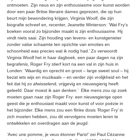
ontmoeten. Zijn neus en zijn enthousiasme voor kunst worden
door een paar Britse literaire dames geprezen, die op hun
beurt mijn bewondering krijgen, Virginia Woolf, die zijn
biografie schreef en, recenter, Jeanette Winterson: ‘Wat Fry’s
boeken vooral zo bijzonder maakt is zijn enthousiasme. Hij
vindt niets saai. Zijn houding van levens- en kunstgenieter
zonder valse schaamte ten opzichte van emoties en
schoonheid was precies wat ik nodig had.’ Zo verwoordt
Virginia Woolf het in haar dagboek, een paar dagen na zijn
begrafenis, Roger Fry stierf kort na een val in zijn huis in
Londen: ‘Waardig en oprecht en groot – large sweet soul – hij
bezat iets wijs en muzikaals – en verder zijn vrolijkheid en het
feit dat hij zo afwisselend, vrijgevig en nieuwsgierig heeft
geleefd. Daar moest ik aan denken.’ Elke mens zou op zoek
moeten gaan naar zijn Roger Fry: een nieuwsgierige open
geest die je enthousiast maakt voor kunst of voor poëzie in
het bijzonder. Elke mens zou een flinke dosis ‘Roger Fry’ in
zich moeten hebben, zou dit vervolgens moeten leren te
ontwikkelen en overdragen aan de jeugd.
‘Avec une pomme, je veux étonner Paris!’ zei Paul Cézanne