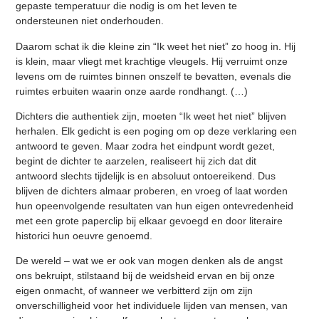
gepaste temperatuur die nodig is om het leven te
ondersteunen niet onderhouden.
Daarom schat ik die kleine zin “Ik weet het niet” zo hoog in. Hij
is klein, maar vliegt met krachtige vleugels. Hij verruimt onze
levens om de ruimtes binnen onszelf te bevatten, evenals die
ruimtes erbuiten waarin onze aarde rondhangt. (…)
Dichters die authentiek zijn, moeten “Ik weet het niet” blijven
herhalen. Elk gedicht is een poging om op deze verklaring een
antwoord te geven. Maar zodra het eindpunt wordt gezet,
begint de dichter te aarzelen, realiseert hij zich dat dit
antwoord slechts tijdelijk is en absoluut ontoereikend. Dus
blijven de dichters almaar proberen, en vroeg of laat worden
hun opeenvolgende resultaten van hun eigen ontevredenheid
met een grote paperclip bij elkaar gevoegd en door literaire
historici hun oeuvre genoemd.
De wereld – wat we er ook van mogen denken als de angst
ons bekruipt, stilstaand bij de weidsheid ervan en bij onze
eigen onmacht, of wanneer we verbitterd zijn om zijn
onverschilligheid voor het individuele lijden van mensen, van