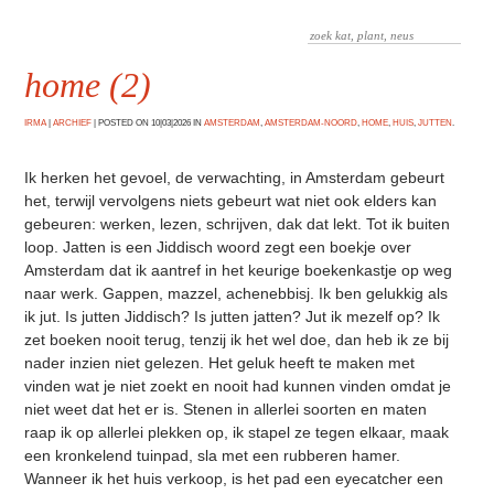
home (2)
IRMA
|
ARCHIEF
|
POSTED ON 10|03|2026 IN
AMSTERDAM
,
AMSTERDAM-NOORD
,
HOME
,
HUIS
,
JUTTEN
.
Ik herken het gevoel, de verwachting, in Amsterdam gebeurt
het, terwijl vervolgens niets gebeurt wat niet ook elders kan
gebeuren: werken, lezen, schrijven, dak dat lekt. Tot ik buiten
loop. Jatten is een Jiddisch woord zegt een boekje over
Amsterdam dat ik aantref in het keurige boekenkastje op weg
naar werk. Gappen, mazzel, achenebbisj. Ik ben gelukkig als
ik jut. Is jutten Jiddisch? Is jutten jatten? Jut ik mezelf op? Ik
zet boeken nooit terug, tenzij ik het wel doe, dan heb ik ze bij
nader inzien niet gelezen. Het geluk heeft te maken met
vinden wat je niet zoekt en nooit had kunnen vinden omdat je
niet weet dat het er is. Stenen in allerlei soorten en maten
raap ik op allerlei plekken op, ik stapel ze tegen elkaar, maak
een kronkelend tuinpad, sla met een rubberen hamer.
Wanneer ik het huis verkoop, is het pad een eyecatcher een