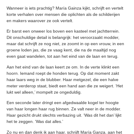
Wanneer is iets prachtig? María Gainza kijkt, schrijft en vertelt
korte verhalen over mensen die oplichten als de schilderijen
en makers waarover ze ook vertelt.
Er barst een onweer los boven een kasteel met jachtterrein.
Dit onschuldige detail is belangrijk: het veroorzaakt modder,
maar dat schrijft ze nog niet, ze zoomt in op een vrouw, in een
groene loden jas, die ze vaag kent, die na de maaltijd nog
even gaat wandelen, tot aan het eind van de laan en terug.
Aan het eind van de laan keert ze om. In de verte klinkt een
hoorn. Iemand roept de honden terug. Op dat moment zakt
haar laars weg in de blubber. Haar metgezel, die een halve
meter verderop staat, biedt een hand aan die ze weigert. ‘Het
lukt wel alleen,’ mompelt ze ongeduldig.
Een seconde later dringt een afgedwaalde kogel ter hoogte
van haar longen haar rug binnen. Ze valt neer in de modder.
Haar gezicht drukt slechts verbazing uit. ‘Was dit het dan’ lijkt
het te zeggen. ‘Was dat alles.’
Zo nu en dan denk ik aan haar, schrijft María Ganza, aan het