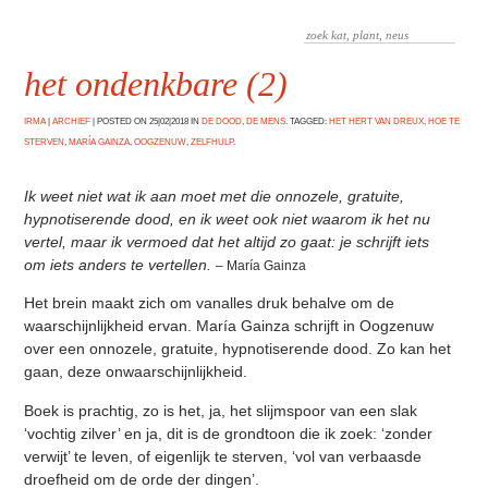
het ondenkbare (2)
IRMA
|
ARCHIEF
|
POSTED ON 25|02|2018 IN
DE DOOD
,
DE MENS
. TAGGED:
HET HERT VAN DREUX
,
HOE TE
STERVEN
,
MARÍA GAINZA
,
OOGZENUW
,
ZELFHULP
.
Ik weet niet wat ik aan moet met die onnozele, gratuite,
hypnotiserende dood, en ik weet ook niet waarom ik het nu
vertel, maar ik vermoed dat het altijd zo gaat: je schrijft iets
om iets anders te vertellen.
– María Gainza
Het brein maakt zich om vanalles druk behalve om de
waarschijnlijkheid ervan. María Gainza schrijft in Oogzenuw
over een onnozele, gratuite, hypnotiserende dood. Zo kan het
gaan, deze onwaarschijnlijkheid.
Boek is prachtig, zo is het, ja, het slijmspoor van een slak
‘vochtig zilver’ en ja, dit is de grondtoon die ik zoek: ‘zonder
verwijt’ te leven, of eigenlijk te sterven, ‘vol van verbaasde
droefheid om de orde der dingen’.