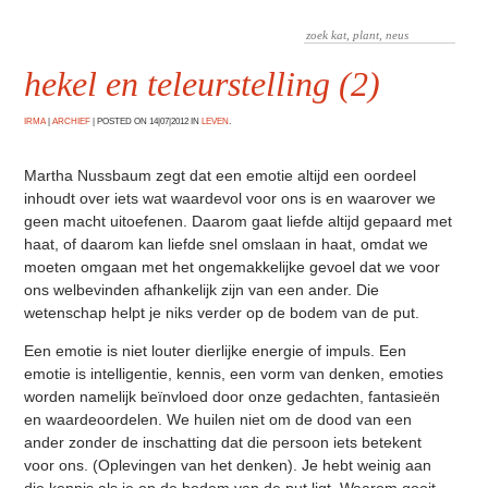
hekel en teleurstelling (2)
IRMA
|
ARCHIEF
|
POSTED ON 14|07|2012 IN
LEVEN
.
Martha Nussbaum zegt dat een emotie altijd een oordeel
inhoudt over iets wat waardevol voor ons is en waarover we
geen macht uitoefenen. Daarom gaat liefde altijd gepaard met
haat, of daarom kan liefde snel omslaan in haat, omdat we
moeten omgaan met het ongemakkelijke gevoel dat we voor
ons welbevinden afhankelijk zijn van een ander. Die
wetenschap helpt je niks verder op de bodem van de put.
Een emotie is niet louter dierlijke energie of impuls. Een
emotie is intelligentie, kennis, een vorm van denken, emoties
worden namelijk beïnvloed door onze gedachten, fantasieën
en waardeoordelen. We huilen niet om de dood van een
ander zonder de inschatting dat die persoon iets betekent
voor ons. (Oplevingen van het denken). Je hebt weinig aan