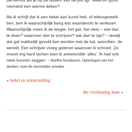
die kennis als je op de bodem van de put ligt. Waarom gooit
niemand een warme deken?
Als ik schrijf dat ik een hekel aan kunst heb, of teleurgesteld
ben, ben ik waarschijnlijk bang iets waardevols te verliezen.
Waarschijnlijk vrees ik de leegte, het gat, het niets – wat dan
te doen? waarover dan te schrijven? wie dan te zijn? – terwijl
dat gat makkelijk gevuld kan worden met de kat, autoritten, de
wereld. Een schrijver vroeg gisteren waarover ik schreef. Ze
moest erg hard lachen toen ik antwoordde ‘alles’. Ik had ook
niets kunnen zeggen.
– Martha Nussbaum, Oplevingen van het
denken, over de menselijke emoties
«
hekel en teleurstelling
the everlasting man
»