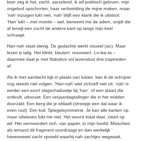
keer zeg ik het, zacht, aarzelend, ik wil poëtisch geloven, mijn
ongeloof opschorten, haar verbeelding de mijne maken, maar
‘nah’ inzuigen lukt niet, ‘nah’ blijft een klank die ik uitstoot.
‘Han’ lukt – met moeite – wel, beneemt me de adem, snijdt die
af terwijl een zucht de andere kant op langs mijn keel
schraapt.
Han-nah staat stevig. De gedachte werkt visueel (sic). Maar
lezen is talig. Het klinkt, klautert, resoneert. Lo-lee-ta –
daarmee daal je met Nabokov vol levenslust drie traptreden
af.
Als ik met aandacht kijk in plaats van luister, kan ik de schrijver
nog steeds niet volgen. ‘Han-nah’ wist zichzelf niet uit, ‘nah’ is
eerder een soort slagschaduwtje bij ‘han’, of een staart die
ontkrult, uitvouwt. Een verjaardagsslinger die in het midden
doorzakt. Een berg die je afdaalt (streepje een dal waar ik
even rust). Een kuil. Spiegelsymmetrie.
Je kan alle kanten op,
maar uitwissen lukt me niet. Het woord staat daar, zwart op
wit. Het vermeerdert zich, van papier, in mijn hoofd. Misschien
als iemand dit fragment voordraagt en dan werkelijk
heeeeeeeel zacht spreekt waarbij nah zachtjes wegwaait,