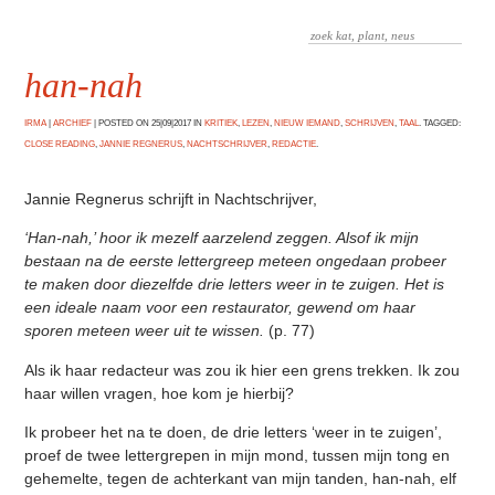
han-nah
IRMA
|
ARCHIEF
|
POSTED ON 25|09|2017 IN
KRITIEK
,
LEZEN
,
NIEUW IEMAND
,
SCHRIJVEN
,
TAAL
. TAGGED:
CLOSE READING
,
JANNIE REGNERUS
,
NACHTSCHRIJVER
,
REDACTIE
.
Jannie Regnerus schrijft in Nachtschrijver,
‘Han-nah,’ hoor ik mezelf aarzelend zeggen. Alsof ik mijn
bestaan na de eerste lettergreep meteen ongedaan probeer
te maken door diezelfde drie letters weer in te zuigen. Het is
een ideale naam voor een restaurator, gewend om haar
sporen meteen weer uit te wissen.
(p. 77)
Als ik haar redacteur was zou ik hier een grens trekken. Ik zou
haar willen vragen, hoe kom je hierbij?
Ik probeer het na te doen, de drie letters ‘weer in te zuigen’,
proef de twee lettergrepen in mijn mond, tussen mijn tong en
gehemelte, tegen de achterkant van mijn tanden, han-nah, elf